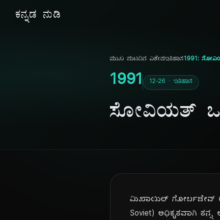
ಕನ್ನಡ ನುಡಿ
ಮುಖ ಪುಟ
ದಿನ ವಿಶೇಷ
ಇತಿಹಾಸ
1991: ಸೋವಿಯ
1991
12-26 · ಇತಿಹಾಸ
ಸೋವಿಯತ್ ಒಕ್
ಮಿಖಾಯಿಲ್ ಗೋರ್ಬಚೇವ್ ರ
Soviet) ಅಧಿಕೃತವಾಗಿ ತನ್ನ