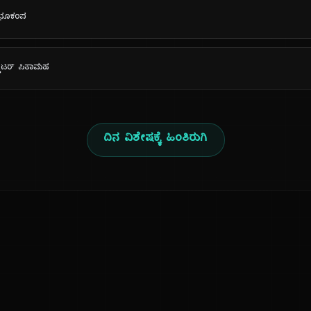
 ಭೂಕಂಪ
್ಯೂಟರ್ ಪಿತಾಮಹ
ದಿನ ವಿಶೇಷಕ್ಕೆ ಹಿಂತಿರುಗಿ