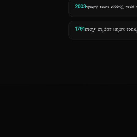
2003
ಇರಾನ್‌ನ ಬಾಮ್ ನಗರದಲ್ಲಿ ಭೀಕರ
1791
ಚಾರ್ಲ್ಸ್ ಬ್ಯಾಬೇಜ್ ಜನ್ಮದಿನ: ಕಂಪ
ಕನ್ನಡ ನುಡಿ
ಕನ್ನಡ ಭಾಷೆ, ಸಂಸ್ಕೃತಿ ಮತ್ತು ಸಾಮಾನ್ಯ ಜ್ಞಾನದ ಡಿಜಿಟಲ್ ಆರ್ಕೈವ್