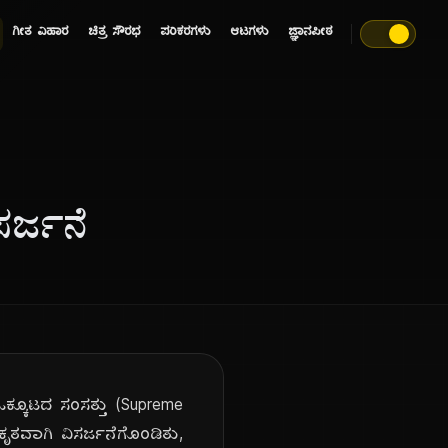
ಗೀತ ವಿಹಾರ
ಚಿತ್ರ ಸೌರಭ
ಪರಿಕರಗಳು
ಆಟಗಳು
ಜ್ಞಾನಪೀಠ
ರ್ಜನೆ
ಕೂಟದ ಸಂಸತ್ತು (Supreme
ಕೃತವಾಗಿ ವಿಸರ್ಜನೆಗೊಂಡಿತು,