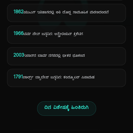
ದಿ
1862
ಯುಎಸ್ ಇತಿಹಾಸದಲ್ಲಿ ಅತಿ ದೊಡ್ಡ ಸಾಮೂಹಿಕ ಮರಣದಂಡನೆ
1966
ಟಿಮ್ ಪೇನ್ ಜನ್ಮದಿನ: ಆಸ್ಟ್ರೇಲಿಯನ್ ಕ್ರಿಕೆಟಿಗ
2003
ಇರಾನ್‌ನ ಬಾಮ್ ನಗರದಲ್ಲಿ ಭೀಕರ ಭೂಕಂಪ
1791
ಚಾರ್ಲ್ಸ್ ಬ್ಯಾಬೇಜ್ ಜನ್ಮದಿನ: ಕಂಪ್ಯೂಟರ್ ಪಿತಾಮಹ
ದಿನ ವಿಶೇಷಕ್ಕೆ ಹಿಂತಿರುಗಿ