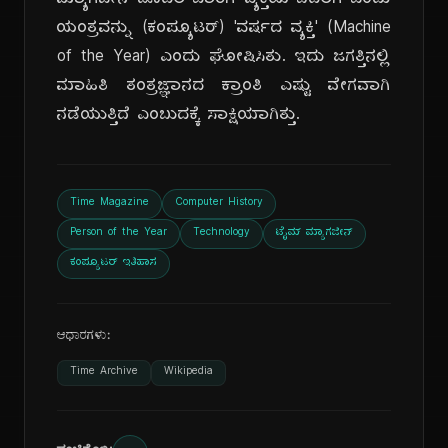
ಮ್ಯಾಗಜೀನ್ ಮೊದಲ ಬಾರಿಗೆ ವ್ಯಕ್ತಿಯ ಬದಲಿಗೆ ಒಂದು
ಯಂತ್ರವನ್ನು (ಕಂಪ್ಯೂಟರ್) 'ವರ್ಷದ ವ್ಯಕ್ತಿ' (Machine
of the Year) ಎಂದು ಘೋಷಿಸಿತು. ಇದು ಜಗತ್ತಿನಲ್ಲಿ
ಮಾಹಿತಿ ತಂತ್ರಜ್ಞಾನದ ಕ್ರಾಂತಿ ಎಷ್ಟು ವೇಗವಾಗಿ
ನಡೆಯುತ್ತಿದೆ ಎಂಬುದಕ್ಕೆ ಸಾಕ್ಷಿಯಾಗಿತ್ತು.
Time Magazine
Computer History
Person of the Year
Technology
ಟೈಮ್ ಮ್ಯಾಗಜೀನ್
ಕಂಪ್ಯೂಟರ್ ಇತಿಹಾಸ
ಆಧಾರಗಳು:
Time Archive
Wikipedia