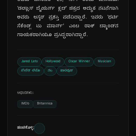
ಅವರು ಡಿಸೆಂಬರ್ 26, 1971 ರಂದು ಜನಿಸಿದರು.
'ಡಲ್ಲಾಸ್ ಬೈಯರ್ಸ್ ಕ್ಲಬ್' ಚಿತ್ರದ ಅದ್ಭುತ ನಟನೆಗಾಗಿ
ಅವರು ಆಸ್ಕರ್ ಪ್ರಶಸ್ತಿ ಪಡೆದಿದ್ದಾರೆ. ಇವರು 'ಥರ್ಟಿ
ಸೆಕೆಂಡ್ಸ್ ಟು ಮಾರ್ಸ್' ಎಂಬ ರಾಕ್ ಬ್ಯಾಂಡ್‌ನ
ಗಾಯಕರಾಗಿಯೂ ಪ್ರಸಿದ್ಧರಾಗಿದ್ದಾರೆ.
Jared Leto
Hollywood
Oscar Winner
Musician
ಜೇರೆಡ್ ಲೆಟೊ
ನಟ
ಹಾಲಿವುಡ್
ಆಧಾರಗಳು:
IMDb
Britannica
ಹಂಚಿಕೊಳ್ಳಿ: