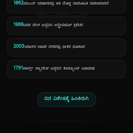
ದಿ
1862
ಯುಎಸ್ ಇತಿಹಾಸದಲ್ಲಿ ಅತಿ ದೊಡ್ಡ ಸಾಮೂಹಿಕ ಮರಣದಂಡನೆ
1966
ಟಿಮ್ ಪೇನ್ ಜನ್ಮದಿನ: ಆಸ್ಟ್ರೇಲಿಯನ್ ಕ್ರಿಕೆಟಿಗ
2003
ಇರಾನ್‌ನ ಬಾಮ್ ನಗರದಲ್ಲಿ ಭೀಕರ ಭೂಕಂಪ
1791
ಚಾರ್ಲ್ಸ್ ಬ್ಯಾಬೇಜ್ ಜನ್ಮದಿನ: ಕಂಪ್ಯೂಟರ್ ಪಿತಾಮಹ
ದಿನ ವಿಶೇಷಕ್ಕೆ ಹಿಂತಿರುಗಿ