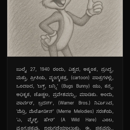
ಜುಲೈ 27, 1940 ರಂದು, ವಿಶ್ವದ, ಅತ್ಯಂತ, ಪ್ರಸಿದ್ಧ,
ಮತ್ತು, ಪ್ರೀತಿಯ, ವ್ಯಂಗ್ಯಚಿತ್ರ, (cartoon) ಪಾತ್ರಗಳಲ್ಲಿ,
ಒಂದಾದ, 'ಬಗ್ಸ್, ಬನ್ನಿ' (Bugs Bunny) ಯು, ತನ್ನ,
ಅಧಿಕೃತ, ಚೊಚ್ಚಲ, ಪ್ರವೇಶವನ್ನು, ಮಾಡಿತು. ಅಂದು,
ವಾರ್ನರ್, ಬ್ರದರ್ಸ್, (Warner Bros.) ನಿರ್ಮಿಸಿದ,
'ಮೆರ್ರಿ, ಮೆಲೋಡೀಸ್' (Merrie Melodies) ಸರಣಿಯ,
'ಎ, ವೈಲ್ಡ್, ಹೇರ್' (A Wild Hare) ಎಂಬ,
ವ್ಯಂಗ್ಯಚಿತ್ರವು, ಬಿಡುಗಡೆಯಾಯಿತು. ಈ, ಚಿತ್ರವನ್ನು,