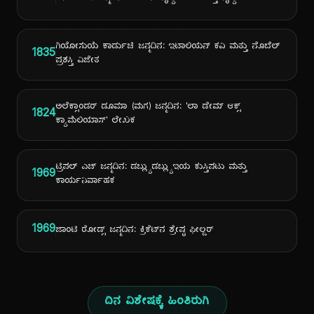
ಗಿಯೋಸುಯೆ ಕಾರ್ಡುಚಿ ಜನ್ಮದಿನ: ಇಟಾಲಿಯನ್ ಕವಿ ಮತ್ತು ನೊಬೆಲ್
1835
ಪ್ರಶಸ್ತಿ ವಿಜೇತ
ಅಲೆಕ್ಸಾಂಡರ್ ಡೂಮಾ (ಮಗ) ಜನ್ಮದಿನ: 'ಲಾ ಡೇಮ್ ಆಕ್ಸ್
1824
ಕ್ಯಾಮೆಲಿಯಾಸ್' ಲೇಖಕ
ಟ್ರಿಪಲ್ ಎಚ್ ಜನ್ಮದಿನ: ಡಬ್ಲ್ಯುಡಬ್ಲ್ಯುಇಯ ಕುಸ್ತಿಪಟು ಮತ್ತು
1969
ಕಾರ್ಯನಿರ್ವಾಹಕ
1969
ಜಾಂಟಿ ರೋಡ್ಸ್ ಜನ್ಮದಿನ: ಕ್ರಿಕೆಟ್‌ನ ಶ್ರೇಷ್ಠ ಫೀಲ್ಡರ್
ದಿನ ವಿಶೇಷಕ್ಕೆ ಹಿಂತಿರುಗಿ