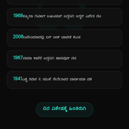
ದಿ
1968
ಕ್ಯೂಬಾ ಗುಡಿಂಗ್ ಜೂನಿಯರ್ ಜನ್ಮದಿನ: ಆಸ್ಕರ್ ವಿಜೇತ ನಟ
2006
ಬವೇರಿಯಾದಲ್ಲಿ ಐಸ್ ರಿಂಕ್ ಛಾವಣಿ ಕುಸಿತ
1967
ಟಿಯಾ ಕಾರೆರೆ ಜನ್ಮದಿನ: ಹಾಲಿವುಡ್ ನಟಿ
1941
ವಿಶ್ವ ಸಮರ II: ಯುಕೆ ಸೇನೆಯಿಂದ ಬಾರ್ಡಿಯಾ ವಶ
ದಿನ ವಿಶೇಷಕ್ಕೆ ಹಿಂತಿರುಗಿ