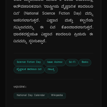
ಅವರ ಜನ್ಮದಿನವಾದ ಜನವರಿ 2 ರಂದು ಅಮೆರಿಕದಲ್ಲಿ
ಅನೌಪಚಾರಿಕವಾಗಿ 'ರಾಷ್ಟ್ರೀಯ ವೈಜ್ಞಾನಿಕ ಕಾದಂಬರಿ
ದಿನ' (National Science Fiction Day) ವನ್ನು
ಆಚರಿಸಲಾಗುತ್ತದೆ. ವಿಜ್ಞಾನ ಮತ್ತು ಕಲ್ಪನೆಯ
ಸಮ್ಮಿಲನವನ್ನು ಈ ದಿನ ಕೊಂಡಾಡಲಾಗುತ್ತದೆ.
ಭಾರತದಲ್ಲಿಯೂ ವಿಜ್ಞಾನ ಕಾದಂಬರಿ ಪ್ರಿಯರು ಈ
ದಿನವನ್ನು ಸ್ಮರಿಸುತ್ತಾರೆ.
Science Fiction Day
Isaac Asimov
Sci-Fi
Books
ವೈಜ್ಞಾನಿಕ ಕಾದಂಬರಿ ದಿನ
ಸಾಹಿತ್ಯ
ಆಧಾರಗಳು:
National Day Calendar
Wikipedia