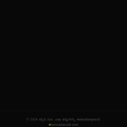
ನಮ್ಮ ಬಗ್ಗೆ
ಗೌಪ್ಯತೆ ನೀತಿ
ಸೇವಾ ನಿಯಮಗಳು
© 2026 ಕನ್ನಡ ನುಡಿ. ಎಲ್ಲಾ ಹಕ್ಕುಗಳನ್ನು ಕಾಪಾಡಿಕೊಳ್ಳಲಾಗಿದೆ.
kannadanudi.com