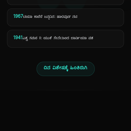
ದಿ
1967
ಟಿಯಾ ಕಾರೆರೆ ಜನ್ಮದಿನ: ಹಾಲಿವುಡ್ ನಟಿ
1941
ವಿಶ್ವ ಸಮರ II: ಯುಕೆ ಸೇನೆಯಿಂದ ಬಾರ್ಡಿಯಾ ವಶ
ದಿನ ವಿಶೇಷಕ್ಕೆ ಹಿಂತಿರುಗಿ
ಕನ್ನಡ ನುಡಿ