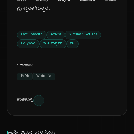
ಲೇನ್ ಪಾತ್ರ) ಚಿತ್ರಗಳ ಮೂಲಕ ಅವರು
ಪ್ರಸಿದ್ಧರಾಗಿದ್ದಾರೆ.
Kate Bosworth
Actress
Superman Returns
Hollywood
ಕೇಟ್ ಬಾಸ್ವರ್ತ್
ನಟಿ
ಆಧಾರಗಳು:
IMDb
Wikipedia
ಹಂಚಿಕೊಳ್ಳಿ: