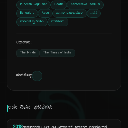
Puneeth Rajkumar
Death
Kanteerava Stadium
Bengaluru
Appu
ಪುನೀತ್ ರಾಜ್‌ಕುಮಾರ್
ನಿಧನ
ಕಂಠೀರವ ಸ್ಟೇಡಿಯಂ
ಬೆಂಗಳೂರು
ಆಧಾರಗಳು:
The Hindu
The Times of India
ಹಂಚಿಕೊಳ್ಳಿ:
ಅದೇ ದಿನದ ಘಟನೆಗಳು
2018
ರಾಮನಗರದಲ್ಲಿ ಫಿಲ್ಮ್ ಸಿಟಿ ನಿರ್ಮಾಣಕ್ಕೆ ಸರ್ಕಾರದ ಅನುಮೋದನೆ