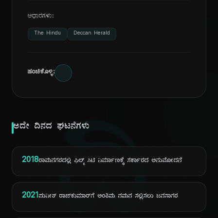
ಆಧಾರಗಳು:
The Hindu
Deccan Herald
ಹಂಚಿಕೊಳ್ಳಿ:
ದಿ
ಅದೇ ದಿನದ ಘಟನೆಗಳು
2018
ರಾಮನಗರದಲ್ಲಿ ಫಿಲ್ಮ್ ಸಿಟಿ ನಿರ್ಮಾಣಕ್ಕೆ ಸರ್ಕಾರದ ಅನುಮೋದನೆ
2021
ಪುನೀತ್ ರಾಜ್‌ಕುಮಾರ್‌ಗೆ ಅಂತಿಮ ನಮನ ಸಲ್ಲಿಸಲು ಜನಸಾಗರ