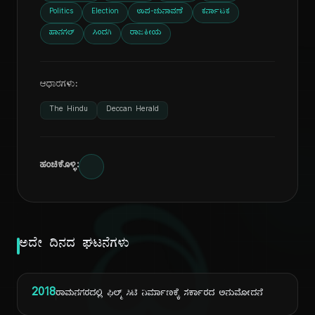
Politics
Election
ಉಪ-ಚುನಾವಣೆ
ಕರ್ನಾಟಕ
ಹಾನಗಲ್
ಸಿಂದಗಿ
ರಾಜಕೀಯ
ಆಧಾರಗಳು:
The Hindu
Deccan Herald
ಹಂಚಿಕೊಳ್ಳಿ:
ಅದೇ ದಿನದ ಘಟನೆಗಳು
2018
ರಾಮನಗರದಲ್ಲಿ ಫಿಲ್ಮ್ ಸಿಟಿ ನಿರ್ಮಾಣಕ್ಕೆ ಸರ್ಕಾರದ ಅನುಮೋದನೆ