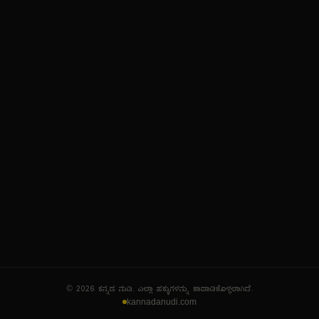
ನಮ್ಮ ಬಗ್ಗೆ
ಗೌಪ್ಯತೆ ನೀತಿ
ಸೇವಾ ನಿಯಮಗಳು
© 2026 ಕನ್ನಡ ನುಡಿ. ಎಲ್ಲಾ ಹಕ್ಕುಗಳನ್ನು ಕಾಪಾಡಿಕೊಳ್ಳಲಾಗಿದೆ.
kannadanudi.com