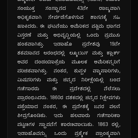
ಹ್ಯಾರಿಸನ್ ಅವರು ಇಡಾಹೊವನ್ನು (Idaho) ಅಮೆರಿಕ
ಸಂಯುಕ್ತ ಸಂಸ್ಥಾನದ 43ನೇ ರಾಜ್ಯವಾಗಿ
ಅಧಿಕೃತವಾಗಿ ಸೇರ್ಪಡೆಗೊಳಿಸುವ ಶಾಸನಕ್ಕೆ ಸಹಿ
ಹಾಕಿದರು. ಈ ಘಟನೆಯು ಅಮೆರಿಕದ ಪಶ್ಚಿಮ ಭಾಗದ
ವಿಸ್ತರಣೆ ಮತ್ತು ಅಭಿವೃದ್ಧಿಯಲ್ಲಿ ಒಂದು ಪ್ರಮುಖ
ಹಂತವಾಗಿತ್ತು. ಇಡಾಹೊ ಪ್ರದೇಶವು 19ನೇ
ಶತಮಾನದ ಆರಂಭದಲ್ಲಿ ಲ್ಯೂಯಿಸ್ ಮತ್ತು ಕ್ಲಾರ್ಕ್
ಅವರ ದಂಡಯಾತ್ರೆಯ ಮೂಲಕ ಅಮೆರಿಕನ್ನರಿಗೆ
ಪರಿಚಿತವಾಗಿತ್ತು. ನಂತರ, ತುಪ್ಪಳ ವ್ಯಾಪಾರಿಗಳು,
ಮಿಷನರಿಗಳು ಮತ್ತು ಚಿನ್ನದ ನಿರೀಕ್ಷೆಯಲ್ಲಿ ಬಂದ
ಗಣಿಗಾರರು ಈ ಪ್ರದೇಶದಲ್ಲಿ ನೆಲೆಸಲು
ಪ್ರಾರಂಭಿಸಿದರು. 1860ರ ದಶಕದಲ್ಲಿ ಚಿನ್ನದ ನಿಕ್ಷೇಪಗಳು
ಪತ್ತೆಯಾದ ನಂತರ, ಈ ಪ್ರದೇಶಕ್ಕೆ ಜನರ ವಲಸೆ
ತೀವ್ರಗೊಂಡಿತು. ಇದು ಹಲವಾರು ಗಣಿಗಾರಿಕಾ
ಪಟ್ಟಣಗಳ ಸ್ಥಾಪನೆಗೆ ಕಾರಣವಾಯಿತು. 1863 ರಲ್ಲಿ,
ಇಡಾಹೊವನ್ನು ಒಂದು ಪ್ರತ್ಯೇಕ ಪ್ರಾಂತ್ಯವಾಗಿ