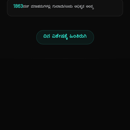
1863
ಡಚ್ ವಸಾಹತುಗಳಲ್ಲಿ ಗುಲಾಮಗಿರಿಯ ಅಧಿಕೃತ ಅಂತ್ಯ
ದಿನ ವಿಶೇಷಕ್ಕೆ ಹಿಂತಿರುಗಿ
ಕನ್ನಡ ನುಡಿ
ಕನ್ನಡ ಭಾಷೆ, ಸಂಸ್ಕೃತಿ ಮತ್ತು ಸಾಮಾನ್ಯ ಜ್ಞಾನದ ಡಿಜಿಟಲ್ ಆರ್ಕೈವ್