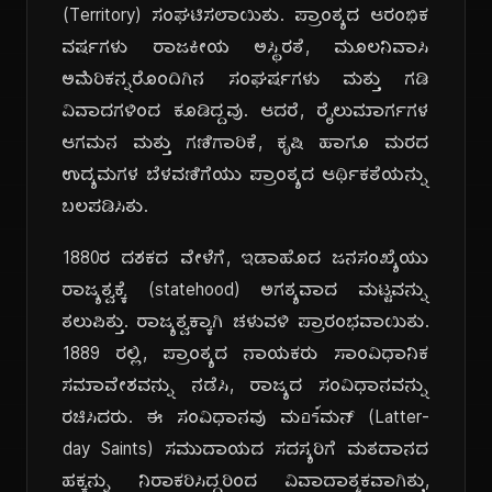
(Territory) ಸಂಘಟಿಸಲಾಯಿತು. ಪ್ರಾಂತ್ಯದ ಆರಂಭಿಕ
ವರ್ಷಗಳು ರಾಜಕೀಯ ಅಸ್ಥಿರತೆ, ಮೂಲನಿವಾಸಿ
ಅಮೆರಿಕನ್ನರೊಂದಿಗಿನ ಸಂಘರ್ಷಗಳು ಮತ್ತು ಗಡಿ
ವಿವಾದಗಳಿಂದ ಕೂಡಿದ್ದವು. ಆದರೆ, ರೈಲುಮಾರ್ಗಗಳ
ಆಗಮನ ಮತ್ತು ಗಣಿಗಾರಿಕೆ, ಕೃಷಿ ಹಾಗೂ ಮರದ
ಉದ್ಯಮಗಳ ಬೆಳವಣಿಗೆಯು ಪ್ರಾಂತ್ಯದ ಆರ್ಥಿಕತೆಯನ್ನು
ಬಲಪಡಿಸಿತು.
1880ರ ದಶಕದ ವೇಳೆಗೆ, ಇಡಾಹೊದ ಜನಸಂಖ್ಯೆಯು
ರಾಜ್ಯತ್ವಕ್ಕೆ (statehood) ಅಗತ್ಯವಾದ ಮಟ್ಟವನ್ನು
ತಲುಪಿತ್ತು. ರಾಜ್ಯತ್ವಕ್ಕಾಗಿ ಚಳುವಳಿ ಪ್ರಾರಂಭವಾಯಿತು.
1889 ರಲ್ಲಿ, ಪ್ರಾಂತ್ಯದ ನಾಯಕರು ಸಾಂವಿಧಾನಿಕ
ಸಮಾವೇಶವನ್ನು ನಡೆಸಿ, ರಾಜ್ಯದ ಸಂವಿಧಾನವನ್ನು
ರಚಿಸಿದರು. ಈ ಸಂವಿಧಾನವು ಮอร์ಮನ್ (Latter-
day Saints) ಸಮುದಾಯದ ಸದಸ್ಯರಿಗೆ ಮತದಾನದ
ಹಕ್ಕನ್ನು ನಿರಾಕರಿಸಿದ್ದರಿಂದ ವಿವಾದಾತ್ಮಕವಾಗಿತ್ತು,