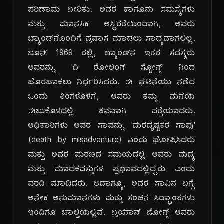
ಪರಿಣಾಮ ಬೀರಿತು. ಅವರ ಕಾನೂನು ಸಮಸ್ಯೆಗಳು
ಮತ್ತು ಮಾನಸಿಕ ಅಸ್ಥಿರತೆಯಿಂದಾಗಿ, ಅವರು
ಬ್ಯಾಂಡ್‌ನೊಂದಿಗೆ ಪ್ರವಾಸ ಮಾಡಲು ಸಾಧ್ಯವಾಗಲಿಲ್ಲ.
ಜೂನ್ 1969 ರಲ್ಲಿ, ಬ್ಯಾಂಡ್‌ನ ಇತರ ಸದಸ್ಯರು
ಅವರನ್ನು 'ದಿ ರೋಲಿಂಗ್ ಸ್ಟೋನ್ಸ್' ನಿಂದ
ಹೊರಹಾಕಲು ನಿರ್ಧರಿಸಿದರು. ಈ ಘಟನೆಯು ನಡೆದ
ಒಂದು ತಿಂಗಳೊಳಗೆ, ಅವರು ತಮ್ಮ ಮನೆಯ
ಈಜುಕೊಳದಲ್ಲಿ ಶವವಾಗಿ ಪತ್ತೆಯಾದರು.
ಅಧಿಕಾರಿಗಳು ಅವರ ಸಾವನ್ನು 'ದುರದೃಷ್ಟಕರ ಸಾವು'
(death by misadventure) ಎಂದು ಘೋಷಿಸಿದರು
ಮತ್ತು ಅವರ ಮರಣದ ಸಮಯದಲ್ಲಿ ಅವರು ಮದ್ಯ
ಮತ್ತು ಮಾದಕವಸ್ತುಗಳ ಪ್ರಭಾವದಲ್ಲಿದ್ದರು ಎಂದು
ವರದಿ ಮಾಡಿದರು. ಆದಾಗ್ಯೂ, ಅವರ ಸಾವಿನ ಬಗ್ಗೆ
ಅನೇಕ ಅನುಮಾನಗಳು ಮತ್ತು ಸಂಚಿನ ಸಿದ್ಧಾಂತಗಳು
ಇಂದಿಗೂ ಚಾಲ್ತಿಯಲ್ಲಿವೆ. ಬ್ರಿಯಾನ್ ಜೋನ್ಸ್ ಅವರು