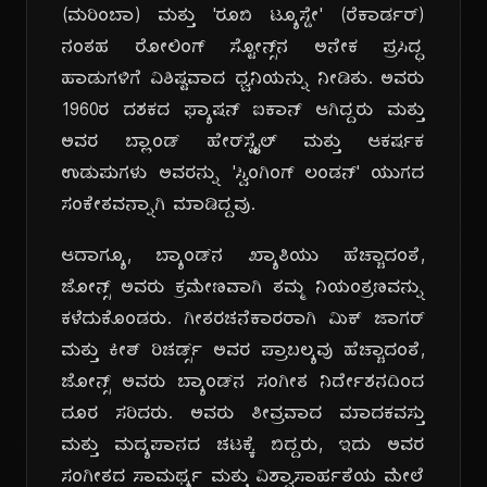
(ಮರಿಂಬಾ) ಮತ್ತು 'ರೂಬಿ ಟ್ಯೂಸ್ಡೇ' (ರೆಕಾರ್ಡರ್)
ನಂತಹ ರೋಲಿಂಗ್ ಸ್ಟೋನ್ಸ್‌ನ ಅನೇಕ ಪ್ರಸಿದ್ಧ
ಹಾಡುಗಳಿಗೆ ವಿಶಿಷ್ಟವಾದ ಧ್ವನಿಯನ್ನು ನೀಡಿತು. ಅವರು
1960ರ ದಶಕದ ಫ್ಯಾಷನ್ ಐಕಾನ್ ಆಗಿದ್ದರು ಮತ್ತು
ಅವರ ಬ್ಲಾಂಡ್ ಹೇರ್‌ಸ್ಟೈಲ್ ಮತ್ತು ಆಕರ್ಷಕ
ಉಡುಪುಗಳು ಅವರನ್ನು 'ಸ್ವಿಂಗಿಂಗ್ ಲಂಡನ್' ಯುಗದ
ಸಂಕೇತವನ್ನಾಗಿ ಮಾಡಿದ್ದವು.
ಆದಾಗ್ಯೂ, ಬ್ಯಾಂಡ್‌ನ ಖ್ಯಾತಿಯು ಹೆಚ್ಚಾದಂತೆ,
ಜೋನ್ಸ್ ಅವರು ಕ್ರಮೇಣವಾಗಿ ತಮ್ಮ ನಿಯಂತ್ರಣವನ್ನು
ಕಳೆದುಕೊಂಡರು. ಗೀತರಚನೆಕಾರರಾಗಿ ಮಿಕ್ ಜಾಗರ್
ಮತ್ತು ಕೀತ್ ರಿಚರ್ಡ್ಸ್ ಅವರ ಪ್ರಾಬಲ್ಯವು ಹೆಚ್ಚಾದಂತೆ,
ಜೋನ್ಸ್ ಅವರು ಬ್ಯಾಂಡ್‌ನ ಸಂಗೀತ ನಿರ್ದೇಶನದಿಂದ
ದೂರ ಸರಿದರು. ಅವರು ತೀವ್ರವಾದ ಮಾದಕವಸ್ತು
ಮತ್ತು ಮದ್ಯಪಾನದ ಚಟಕ್ಕೆ ಬಿದ್ದರು, ಇದು ಅವರ
ಸಂಗೀತದ ಸಾಮರ್ಥ್ಯ ಮತ್ತು ವಿಶ್ವಾಸಾರ್ಹತೆಯ ಮೇಲೆ