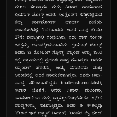
Rolling Stones) ಎಂಬ ವಿಶ್ವಪ್ರಸಿದ್ಧ ರಾಕ್ ಬ್ಯಾಂಡ್‌ನ
ಮೂಲ ಸಂಸ್ಥಾಪಕ ಮತ್ತು ಗಿಟಾರ್ ವಾದಕರಾದ
ಬ್ರಿಯಾನ್ ಜೋನ್ಸ್ ಅವರು ಇಂಗ್ಲೆಂಡ್‌ನ ಸಸೆಕ್ಸ್‌ನಲ್ಲಿರುವ
ತಮ್ಮ ಕಾಚ್‌ಫೋರ್ಡ್ ಫಾರ್ಮ್ ಮನೆಯ
ಈಜುಕೊಳದಲ್ಲಿ ನಿಧನರಾದರು. ಅವರ ಸಾವು ಕೇವಲ
27ನೇ ವಯಸ್ಸಿನಲ್ಲಿ ಸಂಭವಿಸಿತು, ಇದು ರಾಕ್ ಸಂಗೀತ
ಜಗತ್ತನ್ನು ಆಘಾತಕ್ಕೀಡುಮಾಡಿತು. ಬ್ರಿಯಾನ್ ಜೋನ್ಸ್
ಅವರು 'ದಿ ರೋಲಿಂಗ್ ಸ್ಟೋನ್ಸ್' ಬ್ಯಾಂಡ್ ಅನ್ನು 1962
ರಲ್ಲಿ ಸ್ಥಾಪಿಸುವಲ್ಲಿ ಪ್ರಮುಖ ಪಾತ್ರ ವಹಿಸಿದ್ದರು. ಅವರೇ
ಬ್ಯಾಂಡ್‌ಗೆ ಹೆಸರನ್ನು ಆಯ್ಕೆ ಮಾಡಿದರು ಮತ್ತು
ಆರಂಭದಲ್ಲಿ ಅದರ ನಾಯಕರಾಗಿದ್ದರು. ಅವರು ಬಹು-
ವಾದ್ಯ ಪರಿಣತರಾಗಿದ್ದರು (multi-instrumentalist);
ಗಿಟಾರ್ ಜೊತೆಗೆ, ಅವರು ಸಿತಾರ್, ಮರಿಂಬಾ,
ಹಾರ್ಮೋನಿಕಾ ಮತ್ತು ಸ್ಯಾಕ್ಸೋಫೋನ್‌ನಂತಹ ಅನೇಕ
ವಾದ್ಯಗಳನ್ನು ನುಡಿಸುತ್ತಿದ್ದರು. ಅವರ ಈ ಕೌಶಲ್ಯವು
'ಪೇಂಟ್ ಇಟ್ ಬ್ಲ್ಯಾಕ್' (ಸಿತಾರ್), 'ಅಂಡರ್ ಮೈ ಥಂಬ್'