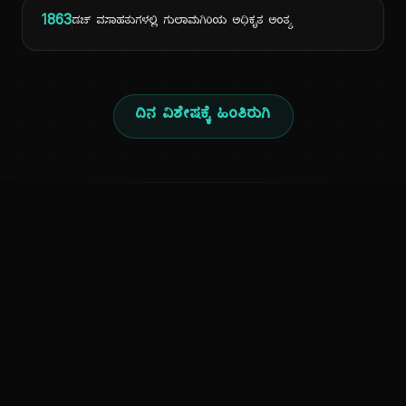
1863
ಡಚ್ ವಸಾಹತುಗಳಲ್ಲಿ ಗುಲಾಮಗಿರಿಯ ಅಧಿಕೃತ ಅಂತ್ಯ
ದಿನ ವಿಶೇಷಕ್ಕೆ ಹಿಂತಿರುಗಿ
ಕನ್ನಡ ನುಡಿ
ಕನ್ನಡ ಭಾಷೆ, ಸಂಸ್ಕೃತಿ ಮತ್ತು ಸಾಮಾನ್ಯ ಜ್ಞಾನದ ಡಿಜಿಟಲ್ ಆರ್ಕೈವ್