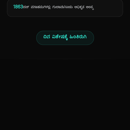
1863
ಡಚ್ ವಸಾಹತುಗಳಲ್ಲಿ ಗುಲಾಮಗಿರಿಯ ಅಧಿಕೃತ ಅಂತ್ಯ
ದಿನ ವಿಶೇಷಕ್ಕೆ ಹಿಂತಿರುಗಿ
ಕನ್ನಡ ನುಡಿ
ಕನ್ನಡ ಭಾಷೆ, ಸಂಸ್ಕೃತಿ ಮತ್ತು ಸಾಮಾನ್ಯ ಜ್ಞಾನದ ಡಿಜಿಟಲ್ ಆರ್ಕೈವ್