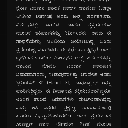
ಒಂದಾಗಿತ್ತು. ಜುಲೈ 3, 1910 ರಂದು, ಪೆರುವಿಯನ್-
ಫ್ರೆಂಚ್ ವಿಮಾನ ಚಾಲಕ ಜಾರ್ಜ್ ಚಾವೇಜ್ (Jorge
Chávez Dartnell) ಅವರು ಆಲ್ಪ್ಸ್ ಪರ್ವತಗಳನ್ನು
ವಿಮಾನದಲ್ಲಿ ದಾಟಿದ ಮೊದಲ ವ್ಯಕ್ತಿಯಾಗುವ
ಮೂಲಕ ಇತಿಹಾಸವನ್ನು ನಿರ್ಮಿಸಿದರು. ಅವರು ಈ
ಸಾಧನೆಯನ್ನು ಇಟಲಿಯು ಆಯೋಜಿಸಿದ್ದ ಒಂದು
ಸ್ಪರ್ಧೆಯಲ್ಲಿ ಮಾಡಿದರು. ಈ ಸ್ಪರ್ಧೆಯು ಸ್ವಿಟ್ಜರ್ಲೆಂಡ್‌ನ
ಬ್ರಿಗ್‌ನಿಂದ ಇಟಲಿಯ ಮಿಲಾನ್‌ಗೆ ಆಲ್ಪ್ಸ್ ಪರ್ವತಗಳನ್ನು
ದಾಟುವ ಮೊದಲ ವಿಮಾನ ಚಾಲಕನಿಗೆ
ಬಹುಮಾನವನ್ನು ನೀಡುವುದಾಗಿತ್ತು. ಚಾವೇಜ್ ಅವರು
'ಬ್ಲೆರಿಯಟ್ XI' (Blériot XI) ಮೊನೊಪ್ಲೇನ್ ಅನ್ನು
ಹಾರಿಸುತ್ತಿದ್ದರು. ಈ ವಿಮಾನವು ಶಕ್ತಿಯುತವಾಗಿದ್ದರೂ,
ಅಂದಿನ ಕಾಲದ ವಿಮಾನಗಳು ದುರ್ಬಲವಾಗಿದ್ದವು
ಮತ್ತು ಅತಿ ಎತ್ತರದ, ಪ್ರಕ್ಷುಬ್ಧ ವಾತಾವರಣದಲ್ಲಿ
ಹಾರಲು ವಿನ್ಯಾಸಗೊಳಿಸಿರಲಿಲ್ಲ. ಅವರ ಪ್ರಯಾಣವು
ಸಿಂಪ್ಲಾನ್ ಪಾಸ್ (Simplon Pass) ಮೂಲಕ