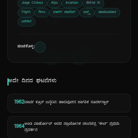
ದಿ
Jorge Chávez
Alps
Aviation
Blériot XI
Flight
Peru
ಜಾರ್ಜ್ ಚಾವೇಜ್
ಆಲ್ಪ್ಸ್
ವಾಯುಯಾನ
ವಿಮಾನ
ಹಂಚಿಕೊಳ್ಳಿ:
ಅದೇ ದಿನದ ಘಟನೆಗಳು
1962
ಟಾಮ್ ಕ್ರೂಸ್ ಜನ್ಮದಿನ: ಹಾಲಿವುಡ್‌ನ ಜಾಗತಿಕ ಸೂಪರ್‌ಸ್ಟಾರ್
ಆಂಡಿ ವಾರ್ಹೋಲ್ ಅವರ ಪ್ರಾಯೋಗಿಕ ಚಲನಚಿತ್ರ 'ಈಟ್' ಪ್ರಥಮ
1964
ಪ್ರದರ್ಶನ