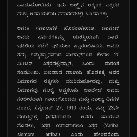
ಹಾದುಹೋಯಿತು, ಇದು ಆಲ್ಪ್ಸ್‌ನ ಅತ್ಯಂತ ಎತ್ತರದ
ಮತ್ತು ಅಪಾಯಕಾರಿ ಮಾರ್ಗಗಳಲ್ಲಿ ಒಂದಾಗಿತ್ತು.
ಅನೇಕ ಸವಾಲುಗಳ ಹೊರತಾಗಿಯೂ, ಚಾವೇಜ್
ಅವರು ಪರ್ವತಗಳನ್ನು ಯಶಸ್ವಿಯಾಗಿ ದಾಟಿ,
ಇಟಲಿಯ ಕಡೆಗೆ ಇಳಿಯಲು ಪ್ರಾರಂಭಿಸಿದರು. ಅವರು
ತಮ್ಮ ಗಮ್ಯಸ್ಥಾನವಾದ ಮಿಲಾನ್‌ನಿಂದ ಕೇವಲ 20
ಮೀಟರ್ ಎತ್ತರದಲ್ಲಿದ್ದಾಗ, ಒಂದು ದುರಂತ
ಸಂಭವಿಸಿತು. ಬಲವಾದ ಗಾಳಿಯ ಹೊಡೆತಕ್ಕೆ ಅವರ
ವಿಮಾನದ ರೆಕ್ಕೆಗಳು ಮುರಿದುಹೋದವು, ಮತ್ತು
ವಿಮಾನವು ನೆಲಕ್ಕೆ ಅಪ್ಪಳಿಸಿತು. ಚಾವೇಜ್ ಅವರು
ಗಂಭೀರವಾಗಿ ಗಾಯಗೊಂಡರು ಮತ್ತು ನಾಲ್ಕು ದಿನಗಳ
ನಂತರ, ಸೆಪ್ಟೆಂಬರ್ 27, 1910 ರಂದು, ತಮ್ಮ 23ನೇ
ವಯಸ್ಸಿನಲ್ಲಿ ನಿಧನರಾದರು. ಅವರು ಸಾಯುವ
ಮೊದಲು, 'ಎತ್ತರ, ಯಾವಾಗಲೂ ಎತ್ತರ' ('Arriba,
siempre arriba') ಎಂದು ಹೇಳಿದರೆಂದು