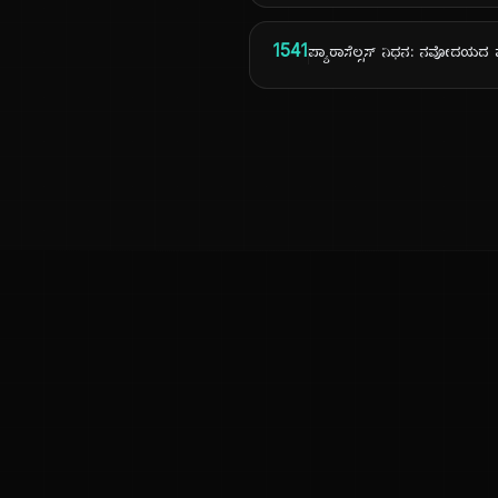
1541
ಪ್ಯಾರಾಸೆಲ್ಸಸ್ ನಿಧನ: ನವೋದಯದ ವೈ
ಕನ್ನಡ ನುಡಿ
ಕನ್ನಡ ಭಾಷೆ, ಸಂಸ್ಕೃತಿ ಮತ್ತು ಸಾಮಾನ್ಯ ಜ್ಞಾನದ ಡಿಜಿಟಲ್ ಆರ್ಕೈವ್