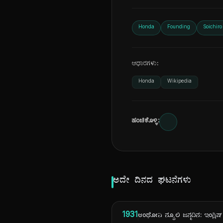
Honda
Founding
Soichir
ಆಧಾರಗಳು:
Honda
Wikipedia
ಹಂಚಿಕೊಳ್ಳಿ:
ಅದೇ ದಿನದ ಘಟನೆಗಳು
1931
ಆಂಥೋನಿ ನ್ಯೂಲಿ ಜನ್ಮದಿನ: ಇಂಗ್ಲ