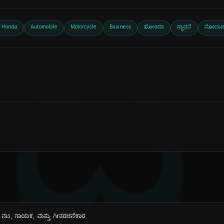
ದಿ
o Honda
Automobile
Motorcycle
Business
ಹೋಂಡಾ
ಸ್ಥಾಪನೆ
ಸೋಯಿಚ
ಿಷ್ ನಟ, ಗಾಯಕ, ಮತ್ತು ಗೀತರಚನೆಕಾರ