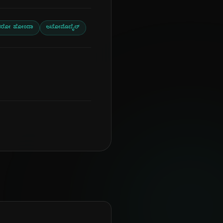
ಿರೋ ಹೋಂಡಾ
ಆಟೋಮೊಬೈಲ್