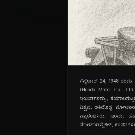
ಸೆಪ್ಟೆಂಬರ್ 24, 1948 ರಂ
(Honda Motor Co., Ltd.) 
ಇಂಜಿನ್‌ಗಳನ್ನು, ತಯಾರಿಸುತ್ತ
ವಿಶ್ವದ, ಅತಿದೊಡ್ಡ, ಮೋಟ
ಪ್ರಾರಂಭಿಸಿತು. ಇಂದು, 
ಮೋಟಾರ್‌ಸೈಕಲ್, ಕಂಪನಿಗಳಲ್