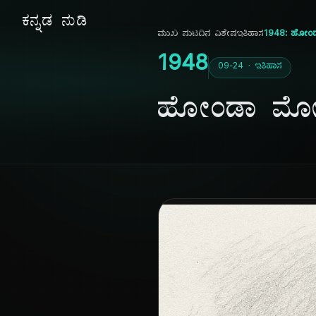
ಕನ್ನಡ ನುಡಿ
ಮುಖ ಪುಟ
ದಿನ ವಿಶೇಷ
ಇತಿಹಾಸ
1948: ಹೋಂಡಾ
1948
09-24 · ಇತಿಹಾಸ
ಹೋಂಡಾ ಮೋಟಾ