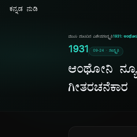
ಕನ್ನಡ ನುಡಿ
ಮುಖ ಪುಟ
ದಿನ ವಿಶೇಷ
ಸಂಸ್ಕೃತಿ
1931: ಆಂಥೋನಿ 
1931
09-24 · ಸಂಸ್ಕೃತಿ
ಆಂಥೋನಿ ನ್ಯೂಲ
ಗೀತರಚನೆಕಾರ