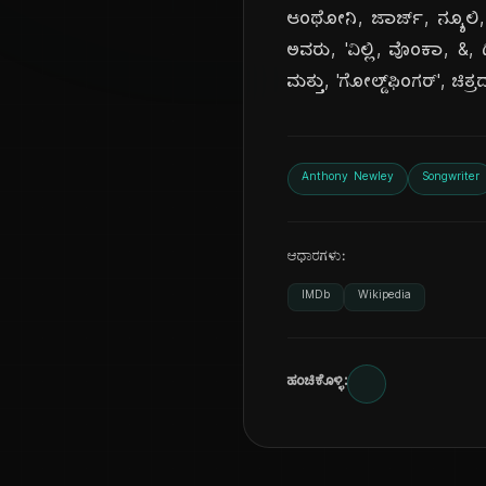
ಆಂಥೋನಿ, ಜಾರ್ಜ್, ನ್ಯೂಲಿ,
ಅವರು, 'ವಿಲ್ಲಿ, ವೊಂಕಾ, &, 
ಮತ್ತು, 'ಗೋಲ್ಡ್‌ಫಿಂಗರ್', ಚಿ
Anthony Newley
Songwriter
ಆಧಾರಗಳು:
IMDb
Wikipedia
ಹಂಚಿಕೊಳ್ಳಿ: