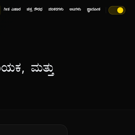
ಗೀತ ವಿಹಾರ
ಚಿತ್ರ ಸೌರಭ
ಪರಿಕರಗಳು
ಆಟಗಳು
ಜ್ಞಾನಪೀಠ
ಾಯಕ, ಮತ್ತು