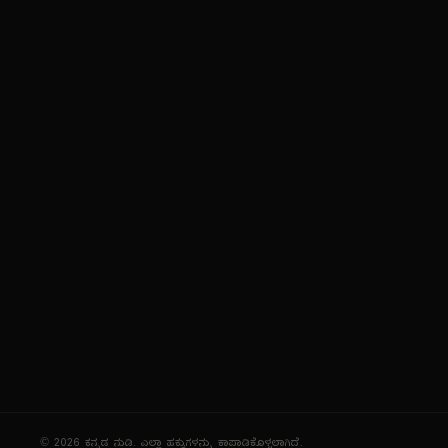
ಕನ್ನಡ ಭಾಷೆ, ಸಂಸ್ಕೃತಿ ಮತ್ತು ಸಾಮಾನ್ಯ ಜ್ಞಾನದ ಡಿಜಿಟಲ್ ಆರ್ಕೈವ್
ಜ್ಞಾನಕೋಶ
ಚಿತ್ರ ಸೌರಭ
ಪ್ರಚಲಿತ ಲೇಖನಗಳು
ಆಟಗಳು
ಗೀತ ವಿಹಾರ
ಜ್ಞಾನಪೀಠ
ದಿನ ವಿಶೇಷ
ಪರಿಕರಗಳು
© 2026 ಕನ್ನಡ ನುಡಿ. ಎಲ್ಲಾ ಹಕ್ಕುಗಳನ್ನು ಕಾಪಾಡಿಕೊಳ್ಳಲಾಗಿದೆ.