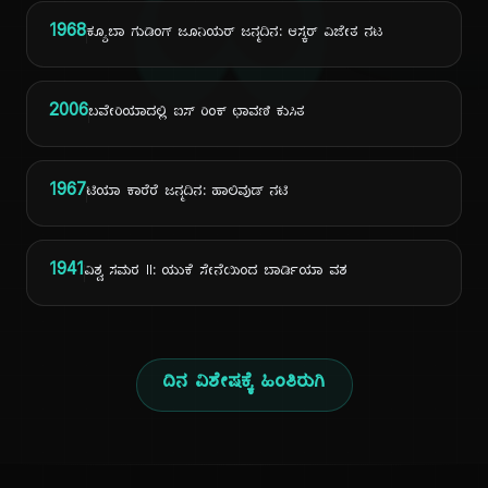
ದಿ
1968
ಕ್ಯೂಬಾ ಗುಡಿಂಗ್ ಜೂನಿಯರ್ ಜನ್ಮದಿನ: ಆಸ್ಕರ್ ವಿಜೇತ ನಟ
2006
ಬವೇರಿಯಾದಲ್ಲಿ ಐಸ್ ರಿಂಕ್ ಛಾವಣಿ ಕುಸಿತ
1967
ಟಿಯಾ ಕಾರೆರೆ ಜನ್ಮದಿನ: ಹಾಲಿವುಡ್ ನಟಿ
1941
ವಿಶ್ವ ಸಮರ II: ಯುಕೆ ಸೇನೆಯಿಂದ ಬಾರ್ಡಿಯಾ ವಶ
ದಿನ ವಿಶೇಷಕ್ಕೆ ಹಿಂತಿರುಗಿ