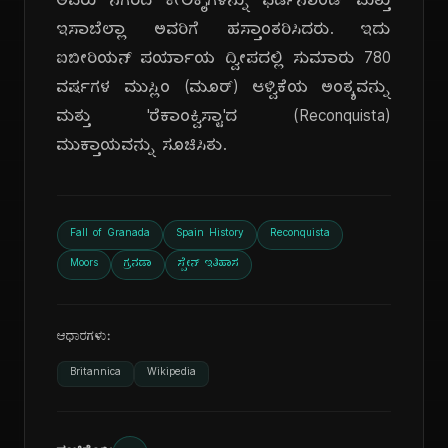
ಅವರು ನಗರದ ಕೀಲಿಕೈಗಳನ್ನು ಫರ್ಡಿನಾಂಡ್ ಮತ್ತು
ಇಸಾಬೆಲ್ಲಾ ಅವರಿಗೆ ಹಸ್ತಾಂತರಿಸಿದರು. ಇದು
ಐಬೀರಿಯನ್ ಪರ್ಯಾಯ ದ್ವೀಪದಲ್ಲಿ ಸುಮಾರು 780
ವರ್ಷಗಳ ಮುಸ್ಲಿಂ (ಮೂರ್) ಆಳ್ವಿಕೆಯ ಅಂತ್ಯವನ್ನು
ಮತ್ತು 'ರೆಕಾಂಕ್ವಿಸ್ಟಾ'ದ (Reconquista)
ಮುಕ್ತಾಯವನ್ನು ಸೂಚಿಸಿತು.
Fall of Granada
Spain History
Reconquista
Moors
ಗ್ರನಡಾ
ಸ್ಪೇನ್ ಇತಿಹಾಸ
ಆಧಾರಗಳು:
Britannica
Wikipedia