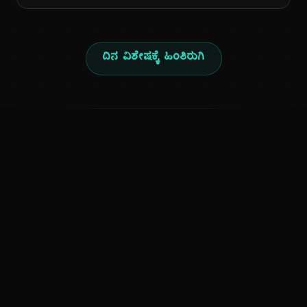
ದಿನ ವಿಶೇಷಕ್ಕೆ ಹಿಂತಿರುಗಿ
ಕನ್ನಡ ನುಡಿ
ಕನ್ನಡ ಭಾಷೆ, ಸಂಸ್ಕೃತಿ ಮತ್ತು ಸಾಮಾನ್ಯ ಜ್ಞಾನದ ಡಿಜಿಟಲ್ ಆರ್ಕೈವ್