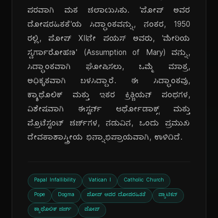
ಪರವಾಗಿ ಮತ ಚಲಾಯಿಸಿತು. 'ಪೋಪ್ ಅವರ
ದೋಷರಹಿತತೆ'ಯ ಸಿದ್ಧಾಂತವನ್ನು, ನಂತರ, 1950
ರಲ್ಲಿ, ಪೋಪ್ XIIನೇ ಪಯಸ್ ಅವರು, 'ಮೇರಿಯ
ಸ್ವರ್ಗಾರೋಹಣ' (Assumption of Mary) ವನ್ನು,
ಸಿದ್ಧಾಂತವಾಗಿ ಘೋಷಿಸಲು, ಒಮ್ಮೆ ಮಾತ್ರ,
ಅಧಿಕೃತವಾಗಿ ಬಳಸಿದ್ದಾರೆ. ಈ ಸಿದ್ಧಾಂತವು,
ಕ್ಯಾಥೊಲಿಕ್ ಮತ್ತು ಇತರ ಕ್ರಿಶ್ಚಿಯನ್ ಪಂಥಗಳ,
ವಿಶೇಷವಾಗಿ ಈಸ್ಟರ್ನ್ ಆರ್ಥೋಡಾಕ್ಸ್ ಮತ್ತು
ಪ್ರೊಟೆಸ್ಟಂಟ್ ಚರ್ಚ್‌ಗಳ, ನಡುವಿನ, ಒಂದು ಪ್ರಮುಖ
ದೇವತಾಶಾಸ್ತ್ರೀಯ ಭಿನ್ನಾಭಿಪ್ರಾಯವಾಗಿ, ಉಳಿದಿದೆ.
Papal Infallibility
Vatican I
Catholic Church
Pope
Dogma
ಪೋಪ್ ಅವರ ದೋಷರಹಿತತೆ
ವ್ಯಾಟಿಕನ್
ಕ್ಯಾಥೊಲಿಕ್ ಚರ್ಚ್
ಪೋಪ್