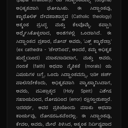
(papal infallibility) ಯ ಸಿದ್ಧಾಂತವನ್ನು (dogma)
ಅಧಿಕೃತವಾಗಿ ಘೋಷಿಸಿತು. ಈ ಸಿದ್ಧಾಂತವು,
ಕ್ಯಾಥೊಲಿಕ್ ದೇವತಾಶಾಸ್ತ್ರದ (Catholic theology)
ಅತ್ಯಂತ ಪ್ರಸಿದ್ಧ ಮತ್ತು ಕೆಲವೊಮ್ಮೆ, ತಪ್ಪಾಗಿ
ಅರ್ಥೈಸಿಕೊಳ್ಳಲಾದ, ಅಂಶಗಳಲ್ಲಿ ಒಂದಾಗಿದೆ. ಈ
ಸಿದ್ಧಾಂತದ ಪ್ರಕಾರ, ಪೋಪ್ ಅವರು, 'ಎಕ್ಸ್ ಕ್ಯಾಥೆಡ್ರಾ'
(ex cathedra - 'ಚೇರ್‌ನಿಂದ', ಅಂದರೆ, ತಮ್ಮ ಅಧಿಕೃತ
ಹುದ್ದೆಯಿಂದ) ಮಾತನಾಡಿದಾಗ, ಮತ್ತು ಅವರು,
ನಂಬಿಕೆ (faith) ಅಥವಾ ನೈತಿಕತೆ (morals) ಯ
ವಿಷಯಗಳ ಬಗ್ಗೆ, ಒಂದು ಸಿದ್ಧಾಂತವನ್ನು, ಇಡೀ ಚರ್ಚ್
ಪಾಲಿಸಬೇಕೆಂದು, ಅಧಿಕೃತವಾಗಿ ವ್ಯಾಖ್ಯಾನಿಸಿದಾಗ,
ಅವರು, ಪವಿತ್ರಾತ್ಮದ (Holy Spirit) ವಿಶೇಷ
ಸಹಾಯದಿಂದ, ದೋಷದಿಂದ (error) ರಕ್ಷಿಸಲ್ಪಡುತ್ತಾರೆ.
ಇದರರ್ಥ, ಅವರ ಪ್ರತಿಯೊಂದು ಮಾತು ಅಥವಾ
ಕಾರ್ಯವು, ದೋಷರಹಿತವೆಂದಲ್ಲ. ಈ ಸಿದ್ಧಾಂತವು,
ಕೇವಲ, ಅವರು, ಮೇಲೆ ತಿಳಿಸಿದ, ಅತ್ಯಂತ ನಿರ್ದಿಷ್ಟವಾದ