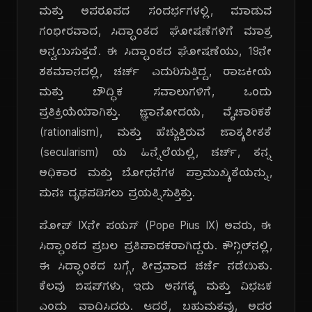
ಮತ್ತು ಅಪರೂಪದ ಸಂದರ್ಭಗಳಲ್ಲಿ, ಮಾಡುವ
ಗಂಭೀರವಾದ, ಸಿದ್ಧಾಂತದ ಘೋಷಣೆಗಳಿಗೆ ಮಾತ್ರ
ಅನ್ವಯಿಸುತ್ತದೆ. ಈ ಸಿದ್ಧಾಂತದ ಘೋಷಣೆಯು, 19ನೇ
ಶತಮಾನದಲ್ಲಿ, ಚರ್ಚ್ ಎದುರಿಸುತ್ತಿದ್ದ, ರಾಜಕೀಯ
ಮತ್ತು ಬೌದ್ಧಿಕ ಸವಾಲುಗಳಿಗೆ, ಒಂದು
ಪ್ರತಿಕ್ರಿಯೆಯಾಗಿತ್ತು. ಜ್ಞಾನೋದಯ, ವೈಚಾರಿಕತೆ
(rationalism), ಮತ್ತು ಹೆಚ್ಚುತ್ತಿರುವ ಜಾತ್ಯತೀತತೆ
(secularism) ಯ ಹಿನ್ನೆಲೆಯಲ್ಲಿ, ಚರ್ಚ್, ತನ್ನ
ಅಧಿಕಾರ ಮತ್ತು ಬೋಧನೆಗಳ ಪ್ರಾಮುಖ್ಯತೆಯನ್ನು,
ಪುನಃ ದೃಢಪಡಿಸಲು ಪ್ರಯತ್ನಿಸುತ್ತಿತ್ತು.
ಪೋಪ್ IXನೇ ಪಯಸ್ (Pope Pius IX) ಅವರು, ಈ
ಸಿದ್ಧಾಂತದ ಪ್ರಬಲ ಪ್ರತಿಪಾದಕರಾಗಿದ್ದರು. ಕೌನ್ಸಿಲ್‌ನಲ್ಲಿ,
ಈ ಸಿದ್ಧಾಂತದ ಬಗ್ಗೆ, ತೀವ್ರವಾದ ಚರ್ಚೆ ನಡೆಯಿತು.
ಕೆಲವು ಬಿಷಪ್‌ಗಳು, ಇದು ಅನಗತ್ಯ ಮತ್ತು ವಿಭಜಕ
ಎಂದು ವಾದಿಸಿದರು. ಆದರೆ, ಬಹುಮತವು, ಅದರ