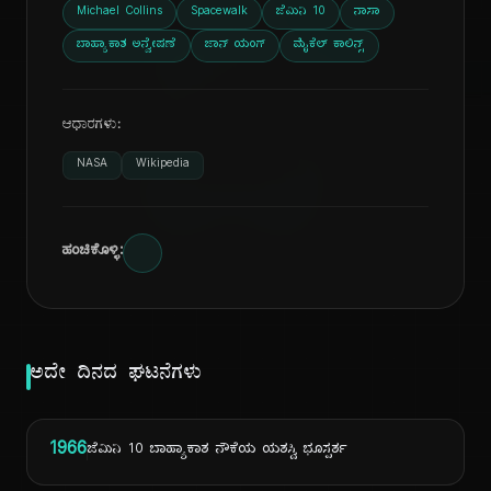
ದಿ
Michael Collins
Spacewalk
ಜೆಮಿನಿ 10
ನಾಸಾ
ಬಾಹ್ಯಾಕಾಶ ಅನ್ವೇಷಣೆ
ಜಾನ್ ಯಂಗ್
ಮೈಕೆಲ್ ಕಾಲಿನ್ಸ್
ಆಧಾರಗಳು:
NASA
Wikipedia
ಹಂಚಿಕೊಳ್ಳಿ:
ಅದೇ ದಿನದ ಘಟನೆಗಳು
1966
ಜೆಮಿನಿ 10 ಬಾಹ್ಯಾಕಾಶ ನೌಕೆಯ ಯಶಸ್ವಿ ಭೂಸ್ಪರ್ಶ