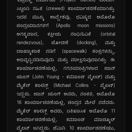
'ಪ್ರಾಜೆಕ್ಟ್ ಜೆಮಿನಿ'ಯ (Project Gemini) ಎಂಟನೇ
ಸಿಬ್ಬಂದಿ ಸಹಿತ (crewed) ಕಾರ್ಯಾಚರಣೆಯಾಗಿತ್ತು.
ಇದರ ಮುಖ್ಯ ಉದ್ದೇಶವು, ಭವಿಷ್ಯದ ಅಪೊಲೊ
ಚಂದ್ರಯಾನಗಳಿಗೆ (Apollo moon missions)
ಅಗತ್ಯವಾದ, ಕಕ್ಷೀಯ ಸಂಧಿಸುವಿಕೆ (orbital
rendezvous), ಜೋಡಣೆ (docking), ಮತ್ತು
ಬಾಹ್ಯಾಕಾಶ ನಡಿಗೆ (spacewalk) ತಂತ್ರಗಳನ್ನು,
ಅಭಿವೃದ್ಧಿಪಡಿಸುವುದು ಮತ್ತು ಪರೀಕ್ಷಿಸುವುದಾಗಿತ್ತು. ಈ
ಕಾರ್ಯಾಚರಣೆಯಲ್ಲಿ, ಗಗನಯಾತ್ರಿಗಳಾದ ಜಾನ್
ಯಂಗ್ (John Young - ಕಮಾಂಡ್ ಪೈಲಟ್) ಮತ್ತು
ಮೈಕೆಲ್ ಕಾಲಿನ್ಸ್ (Michael Collins - ಪೈಲಟ್)
ಇದ್ದರು. ಜಾನ್ ಯಂಗ್ ಅವರು, ನಂತರ, ಅಪೊಲೊ
16 ಕಾರ್ಯಾಚರಣೆಯಲ್ಲಿ, ಚಂದ್ರನ ಮೇಲೆ ನಡೆದರು.
ಮೈಕೆಲ್ ಕಾಲಿನ್ಸ್ ಅವರು, ಐತಿಹಾಸಿಕ ಅಪೊಲೊ 11
ಕಾರ್ಯಾಚರಣೆಯಲ್ಲಿ, ಕಮಾಂಡ್ ಮಾಡ್ಯೂಲ್
ಪೈಲಟ್ ಆಗಿದ್ದರು. ಜೆಮಿನಿ 10 ಕಾರ್ಯಾಚರಣೆಯು,