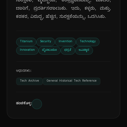
ಸುರಕ್ಷತಾ, ವ್ಯವಸ್ಥೆಯ, ತಂತ್ರಜ್ಞಾನವನ್ನು, ಮೊದಲ,
ಬಾರಿಗೆ, ಪ್ರದರ್ಶಿಸಲಾಯಿತು. ಇದು, ಕಳ್ಳರು, ಮತ್ತು,
ಕಡಕರ, ವಿರುದ್ಧ, ಹೆಚ್ಚಿನ, ಸುರಕ್ಷತೆಯನ್ನು, ಒದಗಿಸಿತು.
Titanium
Security
Invention
Technology
Innovation
ಟೈಟಾನಿಯಂ
ಭದ್ರತೆ
ಆವಿಷ್ಕಾರ
ಆಧಾರಗಳು:
Tech Archive
General Historical Tech Reference
ಹಂಚಿಕೊಳ್ಳಿ: