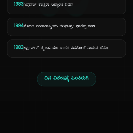
ದಿ
1983
ಗಿಲ್ಲೆರ್ಮೊ ಕಾಬ್ರೆರಾ ಇನ್ಫಾಂಟೆ ನಿಧನ
1994
ಮೊದಲ ಅಂತಾರಾಷ್ಟ್ರೀಯ ಚಲನಚಿತ್ರ: 'ಫಾರೆಸ್ಟ್ ಗಂಪ್'
1983
ಬರ್ಗ್ಲರ್ಸ್‌ಗೆ ಟೈಟಾನಿಯಂ-ಹಂತದ ತಡೆಗೋಡೆ ನೀಡುವ ಡೆಮೊ
ದಿನ ವಿಶೇಷಕ್ಕೆ ಹಿಂತಿರುಗಿ