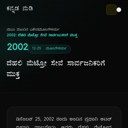
ಕನ್ನಡ ನುಡಿ
ಮುಖ ಪುಟ
ದಿನ ವಿಶೇಷ
ಮೂಲಸೌಕರ್ಯ
2002: ದೆಹಲಿ ಮೆಟ್ರೋ ಸೇವೆ ಸಾರ್ವಜನಿಕರಿಗೆ ಮುಕ್ತ
2002
12-25 · ಮೂಲಸೌಕರ್ಯ
ದೆಹಲಿ ಮೆಟ್ರೋ ಸೇವೆ ಸಾರ್ವಜನಿಕರಿಗೆ
ಮುಕ್ತ
ಡಿಸೆಂಬರ್ 25, 2002 ರಂದು ಅಂದಿನ ಪ್ರಧಾನಿ ಅಟಲ್