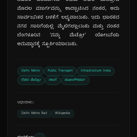
ಬಿಹಾರಿ ವಾಜಪೇಯಿ ಅವರು ದೆಹಲಿ ಮೆಟ್ರೋದ
ಮೊದಲ ಮಾರ್ಗವನ್ನು ಉದ್ಘಾಟಿಸಿದ ನಂತರ, ಅದು
ಸಾರ್ವಜನಿಕರ ಬಳಕೆಗೆ ಲಭ್ಯವಾಯಿತು. ಇದು ಭಾರತದ
ನಗರ ಸಾರಿಗೆಯಲ್ಲಿ ಮೈಲಿಗಲ್ಲಾಯಿತು ಮತ್ತು ನಂತರ
ಬೆಂಗಳೂರಿನ 'ನಮ್ಮ ಮೆಟ್ರೋ' ಯೋಜನೆಯ
ಅನುಷ್ಠಾನಕ್ಕೆ ಸ್ಪೂರ್ತಿಯಾಯಿತು.
Delhi Metro
Public Transport
Infrastructure India
ದೆಹಲಿ ಮೆಟ್ರೋ
ಸಾರಿಗೆ
ಮೂಲಸೌಕರ್ಯ
ಆಧಾರಗಳು:
Delhi Metro Rail
Wikipedia