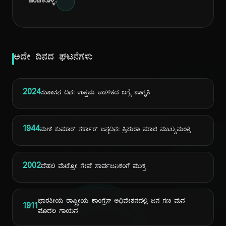
ಹಂಚಿಕೊಳ್ಳಿ:
ಅದೇ ದಿನದ ಘಟನೆಗಳು
2024
ಸುಶಾಸನ ದಿನ: ಉತ್ತಮ ಆಡಳಿತದ ಬಗ್ಗೆ ಜಾಗೃತಿ
1944
ಮಣಿ ಕುಮಾರ್ ಸರ್ಕಾರ್ ಜನ್ಮದಿನ: ತ್ರಿಪುರಾ ಮಾಜಿ ಮುಖ್ಯಮಂತ್ರಿ
2002
ದೆಹಲಿ ಮೆಟ್ರೋ ಸೇವೆ ಸಾರ್ವಜನಿಕರಿಗೆ ಮುಕ್ತ
ಭಾರತೀಯ ರಾಷ್ಟ್ರೀಯ ಕಾಂಗ್ರೆಸ್ ಅಧಿವೇಶನದಲ್ಲಿ ಜನ ಗಣ ಮನ
1911
ಮೊದಲ ಗಾಯನ