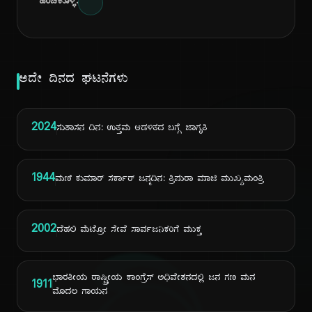
ಹಂಚಿಕೊಳ್ಳಿ:
ಅದೇ ದಿನದ ಘಟನೆಗಳು
2024
ಸುಶಾಸನ ದಿನ: ಉತ್ತಮ ಆಡಳಿತದ ಬಗ್ಗೆ ಜಾಗೃತಿ
1944
ಮಣಿ ಕುಮಾರ್ ಸರ್ಕಾರ್ ಜನ್ಮದಿನ: ತ್ರಿಪುರಾ ಮಾಜಿ ಮುಖ್ಯಮಂತ್ರಿ
2002
ದೆಹಲಿ ಮೆಟ್ರೋ ಸೇವೆ ಸಾರ್ವಜನಿಕರಿಗೆ ಮುಕ್ತ
ಭಾರತೀಯ ರಾಷ್ಟ್ರೀಯ ಕಾಂಗ್ರೆಸ್ ಅಧಿವೇಶನದಲ್ಲಿ ಜನ ಗಣ ಮನ
1911
ಮೊದಲ ಗಾಯನ