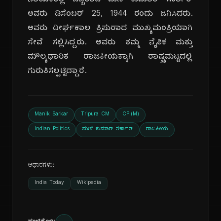
ನಾಯಕರಲ್ಲಿ ಒಬ್ಬರಾದ ಮಣಿ ಕುಮಾರ್ ಸರ್ಕಾರ್
ಅವರು ಡಿಸೆಂಬರ್ 25, 1944 ರಂದು ಜನಿಸಿದರು.
ಅವರು ದೀರ್ಘಕಾಲ ತ್ರಿಪುರಾದ ಮುಖ್ಯಮಂತ್ರಿಯಾಗಿ
ಸೇವೆ ಸಲ್ಲಿಸಿದ್ದರು. ಅವರು ತಮ್ಮ ನೈತಿಕ ಮತ್ತು
ಮೌಲ್ಯಧಾರಿತ ರಾಜಕೀಯಕ್ಕಾಗಿ ರಾಷ್ಟ್ರಮಟ್ಟದಲ್ಲಿ
ಗುರುತಿಸಲ್ಪಟ್ಟಿದ್ದಾರೆ.
Manik Sarkar
Tripura CM
CPI(M)
Indian Politics
ಮಣಿ ಕುಮಾರ್ ಸರ್ಕಾರ್
ರಾಜಕೀಯ
ಆಧಾರಗಳು:
India Today
Wikipedia