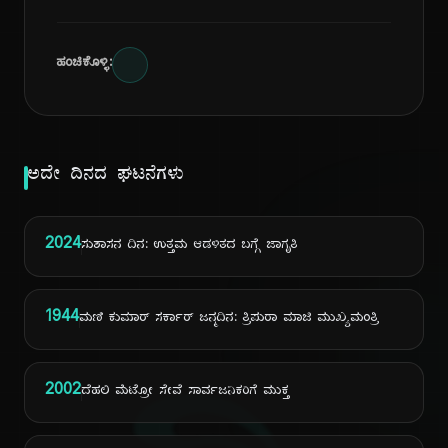
ಹಂಚಿಕೊಳ್ಳಿ:
ಅದೇ ದಿನದ ಘಟನೆಗಳು
2024
ಸುಶಾಸನ ದಿನ: ಉತ್ತಮ ಆಡಳಿತದ ಬಗ್ಗೆ ಜಾಗೃತಿ
1944
ಮಣಿ ಕುಮಾರ್ ಸರ್ಕಾರ್ ಜನ್ಮದಿನ: ತ್ರಿಪುರಾ ಮಾಜಿ ಮುಖ್ಯಮಂತ್ರಿ
2002
ದೆಹಲಿ ಮೆಟ್ರೋ ಸೇವೆ ಸಾರ್ವಜನಿಕರಿಗೆ ಮುಕ್ತ