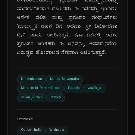
ಅಸಮಾನತೆಯನ್ನು ಪ್ರತಿಭಟಿಸಿ ಮನುಸ್ಮೃತಿಯನ್ನು
ಸಾರ್ವಜನಿಕವಾಗಿ ದಹಿಸಿದರು. ಈ ದಿನವನ್ನು ಇಂದಿಗೂ
ಅನೇಕ ದಲಿತ ಮತ್ತು ಪ್ರಗತಿಪರ ಸಂಘಟನೆಗಳು
'ಮನುಸ್ಮೃತಿ ದಹನ ದಿನ' ಅಥವಾ 'ಸ್ತ್ರೀ ವಿಮೋಚನಾ
ದಿನ' ಎಂದು ಆಚರಿಸುತ್ತವೆ. ಕರ್ನಾಟಕದಲ್ಲಿ ಅನೇಕ
ಪ್ರಗತಿಪರ ಚಿಂತಕರು ಈ ದಿನವನ್ನು ಅಸಮಾನತೆಯ
ವಿರುದ್ಧದ ಹೋರಾಟದ ನೆನಪಾಗಿ ಆಚರಿಸುತ್ತಾರೆ.
Dr. Ambedkar
Mahad Satyagraha
Manusmriti Dahan Diwas
Equality
ಅಂಬೇಡ್ಕರ್
ಮನುಸ್ಮೃತಿ ದಹನ
ಇತಿಹಾಸ
ಆಧಾರಗಳು:
Outlook India
Wikipedia