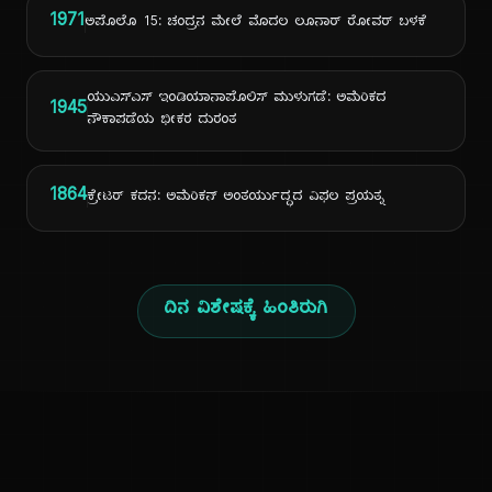
1971
ಅಪೊಲೊ 15: ಚಂದ್ರನ ಮೇಲೆ ಮೊದಲ ಲೂನಾರ್ ರೋವರ್ ಬಳಕೆ
ಯುಎಸ್ಎಸ್ ಇಂಡಿಯಾನಾಪೊಲಿಸ್ ಮುಳುಗಡೆ: ಅಮೆರಿಕದ
1945
ನೌಕಾಪಡೆಯ ಭೀಕರ ದುರಂತ
1864
ಕ್ರೇಟರ್ ಕದನ: ಅಮೆರಿಕನ್ ಅಂತರ್ಯುದ್ಧದ ವಿಫಲ ಪ್ರಯತ್ನ
ದಿನ ವಿಶೇಷಕ್ಕೆ ಹಿಂತಿರುಗಿ