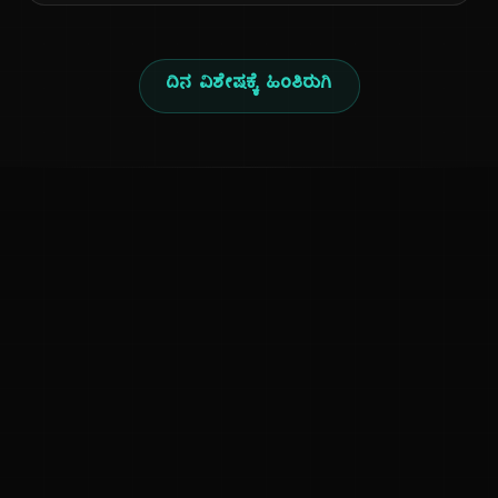
ದಿನ ವಿಶೇಷಕ್ಕೆ ಹಿಂತಿರುಗಿ
ಕನ್ನಡ ನುಡಿ
ಕನ್ನಡ ಭಾಷೆ, ಸಂಸ್ಕೃತಿ ಮತ್ತು ಸಾಮಾನ್ಯ ಜ್ಞಾನದ ಡಿಜಿಟಲ್ ಆರ್ಕೈವ್