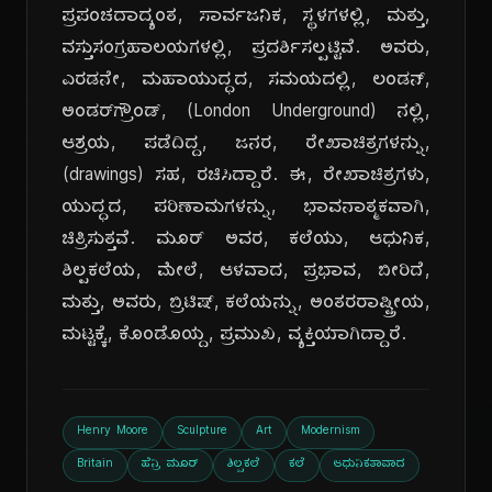
ಪ್ರಪಂಚದಾದ್ಯಂತ, ಸಾರ್ವಜನಿಕ, ಸ್ಥಳಗಳಲ್ಲಿ, ಮತ್ತು,
ವಸ್ತುಸಂಗ್ರಹಾಲಯಗಳಲ್ಲಿ, ಪ್ರದರ್ಶಿಸಲ್ಪಟ್ಟಿವೆ. ಅವರು,
ಎರಡನೇ, ಮಹಾಯುದ್ಧದ, ಸಮಯದಲ್ಲಿ, ಲಂಡನ್,
ಅಂಡರ್‌ಗ್ರೌಂಡ್, (London Underground) ನಲ್ಲಿ,
ಆಶ್ರಯ, ಪಡೆದಿದ್ದ, ಜನರ, ರೇಖಾಚಿತ್ರಗಳನ್ನು,
(drawings) ಸಹ, ರಚಿಸಿದ್ದಾರೆ. ಈ, ರೇಖಾಚಿತ್ರಗಳು,
ಯುದ್ಧದ, ಪರಿಣಾಮಗಳನ್ನು, ಭಾವನಾತ್ಮಕವಾಗಿ,
ಚಿತ್ರಿಸುತ್ತವೆ. ಮೂರ್ ಅವರ, ಕಲೆಯು, ಆಧುನಿಕ,
ಶಿಲ್ಪಕಲೆಯ, ಮೇಲೆ, ಆಳವಾದ, ಪ್ರಭಾವ, ಬೀರಿದೆ,
ಮತ್ತು, ಅವರು, ಬ್ರಿಟಿಷ್, ಕಲೆಯನ್ನು, ಅಂತರರಾಷ್ಟ್ರೀಯ,
ಮಟ್ಟಕ್ಕೆ, ಕೊಂಡೊಯ್ದ, ಪ್ರಮುಖ, ವ್ಯಕ್ತಿಯಾಗಿದ್ದಾರೆ.
Henry Moore
Sculpture
Art
Modernism
Britain
ಹೆನ್ರಿ ಮೂರ್
ಶಿಲ್ಪಕಲೆ
ಕಲೆ
ಆಧುನಿಕತಾವಾದ