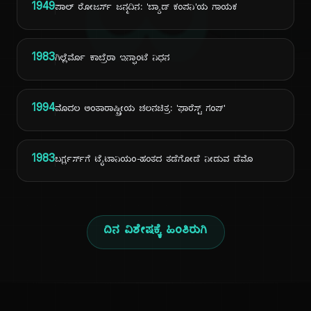
ದಿ
1949
ಪಾಲ್ ರೋಜರ್ಸ್ ಜನ್ಮದಿನ: 'ಬ್ಯಾಡ್ ಕಂಪನಿ'ಯ ಗಾಯಕ
1983
ಗಿಲ್ಲೆರ್ಮೊ ಕಾಬ್ರೆರಾ ಇನ್ಫಾಂಟೆ ನಿಧನ
1994
ಮೊದಲ ಅಂತಾರಾಷ್ಟ್ರೀಯ ಚಲನಚಿತ್ರ: 'ಫಾರೆಸ್ಟ್ ಗಂಪ್'
1983
ಬರ್ಗ್ಲರ್ಸ್‌ಗೆ ಟೈಟಾನಿಯಂ-ಹಂತದ ತಡೆಗೋಡೆ ನೀಡುವ ಡೆಮೊ
ದಿನ ವಿಶೇಷಕ್ಕೆ ಹಿಂತಿರುಗಿ