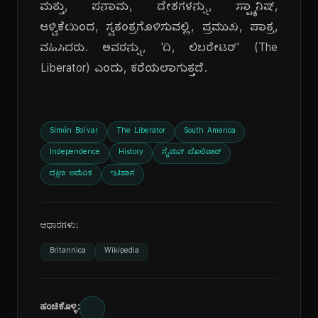
ಮತ್ತು, ಪನಾಮ, ದೇಶಗಳನ್ನು, ಸ್ಪ್ಯಾನಿಷ್,
ಆಳ್ವಿಕೆಯಿಂದ, ಸ್ವತಂತ್ರಗೊಳಿಸುವಲ್ಲಿ, ಪ್ರಮುಖ, ಪಾತ್ರ,
ವಹಿಸಿದರು. ಅವರನ್ನು, 'ದಿ, ಲಿಬರೇಟರ್' (The
Liberator) ಎಂದು, ಕರೆಯಲಾಗುತ್ತದೆ.
Simón Bolívar
The Liberator
South America
Independence
History
ಸೈಮನ್ ಬೊಲಿವಾರ್
ದಕ್ಷಿಣ ಅಮೆರಿಕ
ಇತಿಹಾಸ
ಆಧಾರಗಳು:
Britannica
Wikipedia
ಹಂಚಿಕೊಳ್ಳಿ: