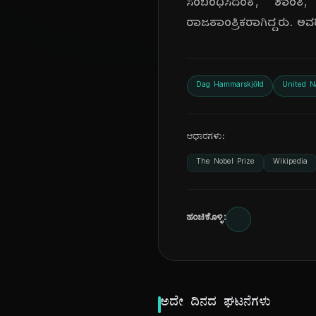
ಸಂಬಂಧಿಸಿದಂತೆ, ಶಾಂತಿ,
ರಾಜತಾಂತ್ರಿಕರಾಗಿದ್ದರು. ಅವರ
Dag Hammarskjöld
United N
ಆಧಾರಗಳು:
The Nobel Prize
Wikipedia
ಹಂಚಿಕೊಳ್ಳಿ:
ಅದೇ ದಿನದ ಘಟನೆಗಳು