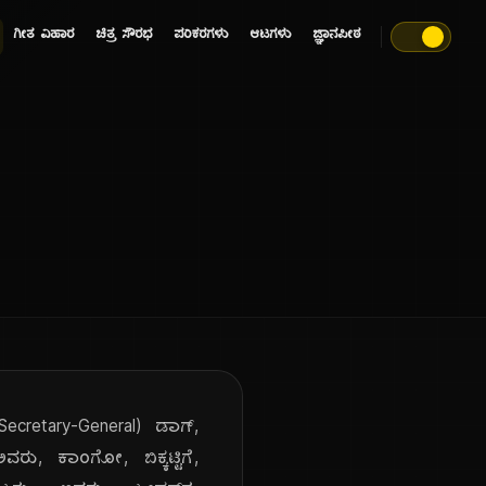
ಗೀತ ವಿಹಾರ
ಚಿತ್ರ ಸೌರಭ
ಪರಿಕರಗಳು
ಆಟಗಳು
ಜ್ಞಾನಪೀಠ
ecretary-General) ಡಾಗ್,
ು, ಕಾಂಗೋ, ಬಿಕ್ಕಟ್ಟಿಗೆ,