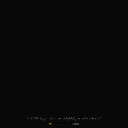
ನಮ್ಮ ಬಗ್ಗೆ
ಗೌಪ್ಯತೆ ನೀತಿ
ಸೇವಾ ನಿಯಮಗಳು
© 2026 ಕನ್ನಡ ನುಡಿ. ಎಲ್ಲಾ ಹಕ್ಕುಗಳನ್ನು ಕಾಪಾಡಿಕೊಳ್ಳಲಾಗಿದೆ.
kannadanudi.com