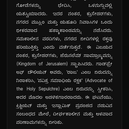
ಗೋಡೆಗಳನ್ನು ಭೇದಿಸಿ, ಒಳನುಗ್ಗುವಲ್ಲಿ
ಯಶಸ್ವಿಯಾದರು. ಇದರ ನಂತರ, ಕ್ರುಸೇಡರ್‌ಗಳು,
ನಗರದ ಮುಸ್ಲಿಂ ಮತ್ತು ಯಹೂದಿ ನಿವಾಸಿಗಳ ಒಂದು
ಭೀಕರವಾದ ಹತ್ಯಾಕಾಂಡವನ್ನು ನಡೆಸಿದರು.
ಸಮಕಾಲೀನ ವರದಿಗಳು, ನಗರದ ಬೀದಿಗಳಲ್ಲಿ ರಕ್ತವು
ಹರಿಯುತ್ತಿತ್ತು ಎಂದು ವರ್ಣಿಸುತ್ತವೆ. ಈ ವಿಜಯದ
ನಂತರ, ಕ್ರುಸೇಡರ್‌ಗಳು, ಜೆರುಸಲೆಮ್ ಸಾಮ್ರಾಜ್ಯವನ್ನು
(Kingdom of Jerusalem) ಸ್ಥಾಪಿಸಿದರು. ಗಾಡ್‌ಫ್ರೇ
ಆಫ್ ಬೌಲಿಯನ್ ಅವರು, 'ರಾಜ' ಎಂಬ ಬಿರುದನ್ನು
ನಿರಾಕರಿಸಿ, 'ಪವಿತ್ರ ಸಮಾಧಿಯ ರಕ್ಷಕ' (Advocate of
the Holy Sepulchre) ಎಂಬ ಬಿರುದನ್ನು ಸ್ವೀಕರಿಸಿ,
ಅದರ ಮೊದಲ ಆಡಳಿತಗಾರರಾದರು. ಈ ಘಟನೆಯು,
ಕ್ರಿಶ್ಚಿಯನ್ ಮತ್ತು ಇಸ್ಲಾಮಿಕ್ ಪ್ರಪಂಚದ ನಡುವಿನ
ಸಂಬಂಧದ ಮೇಲೆ, ದೀರ್ಘಕಾಲೀನ ಮತ್ತು ಆಳವಾದ
ಪರಿಣಾಮಗಳನ್ನು ಬೀರಿತು.