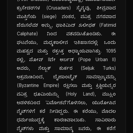
(First Crusade) ಪರಾಕಾಷ್ಠೆಯಲ್ಲಿ, ಯುರೋಪಿಯನ್
ಕ್ರುಸೇಡರ್‌ಗಳ (Crusaders) ಸೈನ್ಯವು, ತೀವ್ರವಾದ
ಮುತ್ತಿಗೆಯ (siege) ನಂತರ, ಪವಿತ್ರ ನಗರವಾದ
ಜೆರುಸಲೆಮ್ ಅನ್ನು, ಫಾತಿಮಿದ್ ಖಲೀಫತ್ (Fatimid
Caliphate) ನಿಂದ ವಶಪಡಿಸಿಕೊಂಡಿತು. ಈ
ಘಟನೆಯು, ಮಧ್ಯಕಾಲೀನ ಇತಿಹಾಸದಲ್ಲಿ ಒಂದು
ಮಹತ್ವದ ಮತ್ತು ರಕ್ತಸಿಕ್ತ ಅಧ್ಯಾಯವಾಗಿತ್ತು. 1095
ರಲ್ಲಿ, ಪೋಪ್ IIನೇ ಅರ್ಬನ್ (Pope Urban II)
ಅವರು, ಸೆಲ್ಜುಕ್ ತುರ್ಕರ (Seljuk Turks)
ಆಕ್ರಮಣದಿಂದ, ಬೈಜಾಂಟೈನ್ ಸಾಮ್ರಾಜ್ಯವನ್ನು
(Byzantine Empire) ರಕ್ಷಿಸಲು ಮತ್ತು ಕ್ರಿಶ್ಚಿಯನ್ನರ
ಪವಿತ್ರ ಭೂಮಿಯನ್ನು (Holy Land), ಮುಸ್ಲಿಂ
ಆಡಳಿತದಿಂದ 'ವಿಮೋಚನೆ'ಗೊಳಿಸಲು, ಯುರೋಪಿನ
ನೈಟ್‌ಗಳಿಗೆ ಕರೆ ನೀಡಿದ್ದರು. ಈ ಕರೆಯು, ಮೊದಲ
ಧರ್ಮಯುದ್ಧಕ್ಕೆ ಕಾರಣವಾಯಿತು. ಸಾವಿರಾರು
ನೈಟ್‌ಗಳು ಮತ್ತು ಸಾಮಾನ್ಯ ಜನರು, ಈ ಕರೆಗೆ