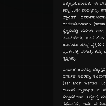
ಹತ್ಯೆಗೈಯಲಾಯಿತು. ಈ ಘಟನೆಯ
ತಮ್ಮ 50ನೇ ವಯಸ್ಸಿನಲ್ಲಿ, ತ
ಬ್ರಾಂಡ್‌ಗೆ ಹೆಸರುವಾಸಿಯಾ
ಆಕರ್ಷಣೆಯಿಂದಾಗಿ (sexuali
ಸೃಷ್ಟಿಸುವಲ್ಲಿ ಪ್ರಮುಖ ಪಾತ
ಮಾಡೆಲ್‌ಗಳು, ಅವರ ಶೋಗಳಲ
ಅವರಂತಹ ಪ್ರಸಿದ್ಧ ವ್ಯಕ್ತಿಗಳ
ಪ್ರದರ್ಶನಕ್ಕೆ ಧರಿಸಿದ್ದ, ಕಪ್
ಸೃಷ್ಟಿಸಿತ್ತು.
ವರ್ಸಾಚೆ ಅವರನ್ನು ಹತ್ಯೆಗೈದ
ವರ್ಸಾಚೆ ಅವರನ್ನು ಕೊಲ್ಲುವ
(Ten Most Wanted Fugit
ಉಳಿದಿದೆ. ಕ್ಯುನಾನನ್, ಈ
ಸುತ್ತುವರೆದಾಗ, ಆತ್ಮಹತ್ಯ
ನಷ್ಟವಾಗಿತ್ತು. ಅವರ ಮರ