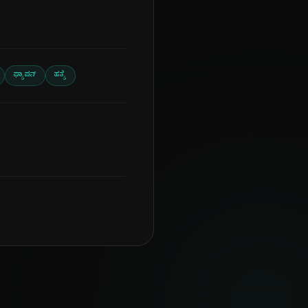
ಫ್ಯಾಷನ್
ಹತ್ಯೆ