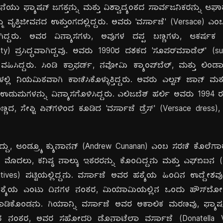
ು ಫ್ಯಾಷನ್ ಜಗತ್ತನ್ನು ಮತ್ತು ವಿಶ್ವಾದ್ಯಂತದ ಸಾರ್ವಜನಿಕರನ್ನು ಆಘ
ಮ್ಮ ವೃತ್ತಿಜೀವನದ ಉತ್ತುಂಗದಲ್ಲಿದ್ದರು. ಅವರು 'ವರ್ಸಾಚೆ' (Versace)
ಗಿದ್ದರು. ಅವರ ವಿನ್ಯಾಸಗಳು, ಅವುಗಳ ದಪ್ಪ ಬಣ್ಣಗಳು, ಆಕರ್ಷಕ ಪ್
ty) ಪ್ರಸಿದ್ಧವಾಗಿದ್ದವು. ಅವರು 1990ರ ದಶಕದ 'ಸೂಪರ್‌ಮಾಡೆಲ್' (s
್ರ ವಹಿಸಿದ್ದರು. ಸಿಂಡಿ ಕ್ರಾಫರ್ಡ್, ನವೋಮಿ ಕ್ಯಾಂಪ್‌ಬೆಲ್, ಮತ್ತು 
್ಲಿ ನಿಯಮಿತವಾಗಿ ಕಾಣಿಸಿಕೊಳ್ಳುತ್ತಿದ್ದರು. ಅವರು ಎಲ್ಟನ್ ಜಾನ್
ಿಗೆ ಉಡುಪುಗಳನ್ನು ವಿನ್ಯಾಸಗೊಳಿಸಿದ್ದರು. ಎಲಿಜಬೆತ್ ಹರ್ಲಿ ಅವರು 1994 
ಪು ಬಣ್ಣದ, ಸೇಫ್ಟಿ ಪಿನ್‌ಗಳಿಂದ ಕೂಡಿದ 'ವರ್ಸಾಚೆ ಡ್ರೆಸ್' (Versace dres
ಿದ್ದು, ಆಂಡ್ರ್ಯೂ ಕ್ಯುನಾನನ್ (Andrew Cunanan) ಎಂಬ ಸರಣಿ ಕೊಲೆಗಾರ (s
 ಮೊದಲು, ಕನಿಷ್ಠ ನಾಲ್ಕು ಇತರರನ್ನು ಕೊಂದಿದ್ದನು ಮತ್ತು ಎಫ್‌ಬಿಐನ (
ives) ಪಟ್ಟಿಯಲ್ಲಿದ್ದನು. ವರ್ಸಾಚೆ ಅವರ ಹತ್ಯೆಯ ಹಿಂದಿನ ಉದ್ದ
 ಹತ್ಯೆಯ ಎಂಟು ದಿನಗಳ ನಂತರ, ಮಿಯಾಮಿಯಲ್ಲಿನ ಒಂದು ಹೌಸ್‌ಬೋಟ್‌ನ
ೆ ಮಾಡಿಕೊಂಡನು. ಗಿಯಾನ್ನಿ ವರ್ಸಾಚೆ ಅವರ ಅಕಾಲಿಕ ಮರಣವು, ಫ್ಯಾಷ
ಣದ ನಂತರ, ಅವರ ಸಹೋದರಿ ಡೊನಾಟೆಲಾ ವರ್ಸಾಚೆ (Donatella V