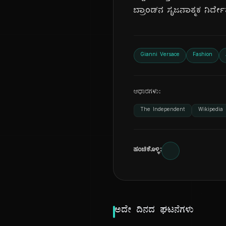
ಬ್ರಾಂಡ್‌ನ ಸೃಜನಾತ್ಮಕ ನಿರ
Gianni Versace
Fashion
ಆಧಾರಗಳು:
The Independent
Wikipedia
ಹಂಚಿಕೊಳ್ಳಿ:
ಅದೇ ದಿನದ ಘಟನೆಗಳು