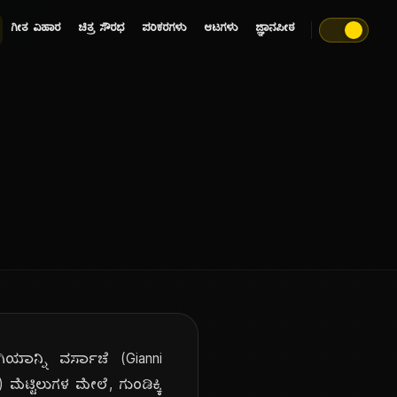
ಗೀತ ವಿಹಾರ
ಚಿತ್ರ ಸೌರಭ
ಪರಿಕರಗಳು
ಆಟಗಳು
ಜ್ಞಾನಪೀಠ
ಗಿಯಾನ್ನಿ ವರ್ಸಾಚೆ (Gianni
್ಟಿಲುಗಳ ಮೇಲೆ, ಗುಂಡಿಕ್ಕಿ