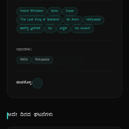
ದಿ
Forest Whitaker
Actor
Oscar
The Last King of Scotland
Idi Amin
Hollywood
ಫಾರೆಸ್ಟ್ ವ್ಹಿಟೇಕರ್
ನಟ
ಆಸ್ಕರ್
ಇದಿ ಅಮೀನ್
ಆಧಾರಗಳು:
IMDb
Wikipedia
ಹಂಚಿಕೊಳ್ಳಿ:
ಅದೇ ದಿನದ ಘಟನೆಗಳು