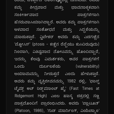
ರಂದು, ಟೆಕ್ಸಾಸ್‌ನ ಲಾಂಗ್‌ವ್ಯೂನಲ್ಲಿ ಜನಿಸಿದರು. ಅವರು
ತಮ್ಮ ತೀವ್ರವಾದ ಮತ್ತು ಭಾವನಾತ್ಮಕವಾಗಿ
ಸಂಕೀರ್ಣವಾದ ಪಾತ್ರಗಳಿಗಾಗಿ
ಹೆಸರುವಾಸಿಯಾಗಿದ್ದಾರೆ. ಅವರು ತಮ್ಮ ಪಾತ್ರಗಳಿಗಾಗಿ
ಆಳವಾದ ಸಂಶೋಧನೆ ಮತ್ತು ಸಿದ್ಧತೆಯನ್ನು
ಮಾಡುತ್ತಾರೆ. ವ್ಹಿಟೇಕರ್ ಅವರು ತಮ್ಮ ಎಡಗಣ್ಣಿನ
'ಪ್ಟೋಸಿಸ್' (ptosis - ಕಣ್ಣಿನ ರೆಪ್ಪೆಯು ಕುಸಿದಿರುವುದು)
ನಿಂದಾಗಿ, ವಿಶಿಷ್ಟವಾದ ನೋಟವನ್ನು ಹೊಂದಿದ್ದಾರೆ,
ಇದನ್ನು ಕೆಲವು ವಿಮರ್ಶಕರು, ಅವರ ಪಾತ್ರಗಳಿಗೆ
ಒಂದು ದುರ್ಬಲತೆಯ (vulnerability)
ಆಯಾಮವನ್ನು ನೀಡುತ್ತದೆ ಎಂದು ಹೇಳುತ್ತಾರೆ.
ಅವರು ತಮ್ಮ ವೃತ್ತಿಜೀವನವನ್ನು 1982 ರಲ್ಲಿ, 'ಫಾಸ್ಟ್
ಟೈಮ್ಸ್ ಅಟ್ ರಿಡ್ಜ್‌ಮಾಂಟ್ ಹೈ' (Fast Times at
Ridgemont High) ಎಂಬ ಹಾಸ್ಯ ಚಿತ್ರದಲ್ಲಿ ಸಣ್ಣ
ಪಾತ್ರದೊಂದಿಗೆ ಪ್ರಾರಂಭಿಸಿದರು. ಅವರು 'ಪ್ಲಾಟೂನ್'
(Platoon, 1986), 'ಗುಡ್ ಮಾರ್ನಿಂಗ್, ವಿಯೆಟ್ನಾಂ'