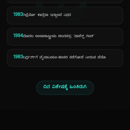
ದಿ
1983
ಗಿಲ್ಲೆರ್ಮೊ ಕಾಬ್ರೆರಾ ಇನ್ಫಾಂಟೆ ನಿಧನ
1994
ಮೊದಲ ಅಂತಾರಾಷ್ಟ್ರೀಯ ಚಲನಚಿತ್ರ: 'ಫಾರೆಸ್ಟ್ ಗಂಪ್'
1983
ಬರ್ಗ್ಲರ್ಸ್‌ಗೆ ಟೈಟಾನಿಯಂ-ಹಂತದ ತಡೆಗೋಡೆ ನೀಡುವ ಡೆಮೊ
ದಿನ ವಿಶೇಷಕ್ಕೆ ಹಿಂತಿರುಗಿ