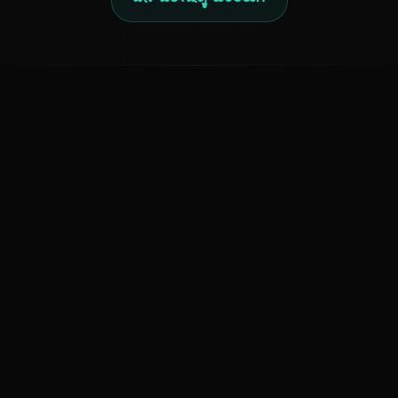
ದಿನ ವಿಶೇಷಕ್ಕೆ ಹಿಂತಿರುಗಿ
ಕನ್ನಡ ನುಡಿ
ಕನ್ನಡ ಭಾಷೆ, ಸಂಸ್ಕೃತಿ ಮತ್ತು ಸಾಮಾನ್ಯ ಜ್ಞಾನದ ಡಿಜಿಟಲ್ ಆರ್ಕೈವ್