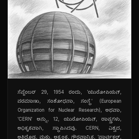
ಸೆಪ್ಟೆಂಬರ್ 29, 1954 ರಂದು, 'ಯುರೋಪಿಯನ್,
ಪರಮಾಣು, ಸಂಶೋಧನಾ, ಸಂಸ್ಥೆ' (European
Organization for Nuclear Research), ಅಥವಾ,
'CERN' ಅನ್ನು, 12, ಯುರೋಪಿಯನ್, ರಾಷ್ಟ್ರಗಳು,
ಅಧಿಕೃತವಾಗಿ, ಸ್ಥಾಪಿಸಿದವು. CERN, ವಿಶ್ವದ,
ಅತಿದೊಡ್ಡ, ಮತ್ತು, ಅತ್ಯಂತ, ಗೌರವಾನ್ವಿತ, 'ಪಾರ್ಟಿಕಲ್,