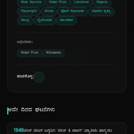
Wole Soyinka
Nobel Prize
Literature
Nigeria
ದಿ
Playwright
Africa
ವೋಲೆ ಸೊಯಿಂಕಾ
ನೊಬೆಲ್ ಪ್ರಶಸ್ತಿ
ಸಾಹಿತ್ಯ
ನೈಜೀರಿಯಾ
ನಾಟಕಕಾರ
ಆಧಾರಗಳು:
Nobel Prize
Wikipedia
ಹಂಚಿಕೊಳ್ಳಿ:
ಅದೇ ದಿನದ ಘಟನೆಗಳು
1946
ಚೀಚ್ ಮರಿನ್ ಜನ್ಮದಿನ: 'ಚೀಚ್ & ಚಾಂಗ್' ಖ್ಯಾತಿಯ ಹಾಸ್ಯನಟ