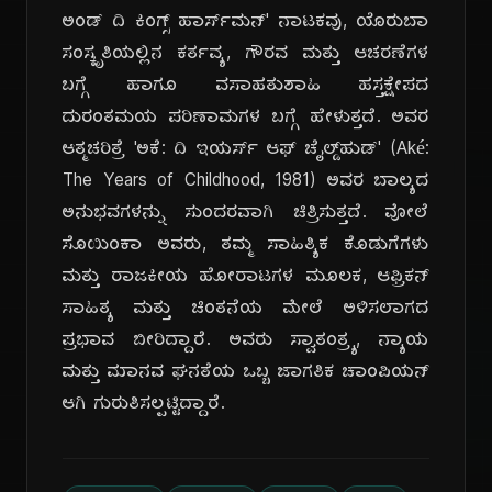
ಅಂಡ್ ದಿ ಕಿಂಗ್ಸ್ ಹಾರ್ಸ್‌ಮನ್' ನಾಟಕವು, ಯೊರುಬಾ
ಸಂಸ್ಕೃತಿಯಲ್ಲಿನ ಕರ್ತವ್ಯ, ಗೌರವ ಮತ್ತು ಆಚರಣೆಗಳ
ಬಗ್ಗೆ ಹಾಗೂ ವಸಾಹತುಶಾಹಿ ಹಸ್ತಕ್ಷೇಪದ
ದುರಂತಮಯ ಪರಿಣಾಮಗಳ ಬಗ್ಗೆ ಹೇಳುತ್ತದೆ. ಅವರ
ಆತ್ಮಚರಿತ್ರೆ 'ಅಕೆ: ದಿ ಇಯರ್ಸ್ ಆಫ್ ಚೈಲ್ಡ್‌ಹುಡ್' (Aké:
The Years of Childhood, 1981) ಅವರ ಬಾಲ್ಯದ
ಅನುಭವಗಳನ್ನು ಸುಂದರವಾಗಿ ಚಿತ್ರಿಸುತ್ತದೆ. ವೋಲೆ
ಸೊಯಿಂಕಾ ಅವರು, ತಮ್ಮ ಸಾಹಿತ್ಯಿಕ ಕೊಡುಗೆಗಳು
ಮತ್ತು ರಾಜಕೀಯ ಹೋರಾಟಗಳ ಮೂಲಕ, ಆಫ್ರಿಕನ್
ಸಾಹಿತ್ಯ ಮತ್ತು ಚಿಂತನೆಯ ಮೇಲೆ ಅಳಿಸಲಾಗದ
ಪ್ರಭಾವ ಬೀರಿದ್ದಾರೆ. ಅವರು ಸ್ವಾತಂತ್ರ್ಯ, ನ್ಯಾಯ
ಮತ್ತು ಮಾನವ ಘನತೆಯ ಒಬ್ಬ ಜಾಗತಿಕ ಚಾಂಪಿಯನ್
ಆಗಿ ಗುರುತಿಸಲ್ಪಟ್ಟಿದ್ದಾರೆ.