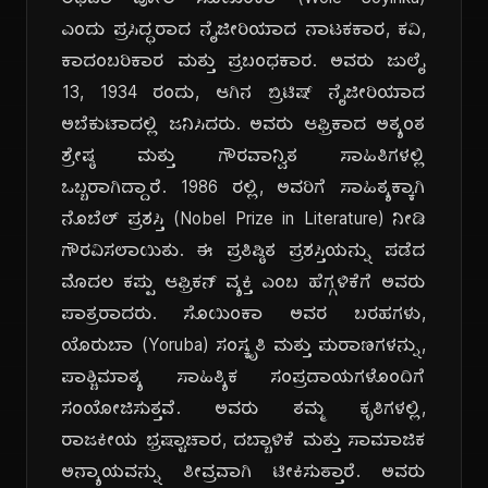
ಅಥವಾ ವೋಲೆ ಸೊಯಿಂಕಾ (Wole Soyinka)
ಎಂದು ಪ್ರಸಿದ್ಧರಾದ ನೈಜೀರಿಯಾದ ನಾಟಕಕಾರ, ಕವಿ,
ಕಾದಂಬರಿಕಾರ ಮತ್ತು ಪ್ರಬಂಧಕಾರ. ಅವರು ಜುಲೈ
13, 1934 ರಂದು, ಆಗಿನ ಬ್ರಿಟಿಷ್ ನೈಜೀರಿಯಾದ
ಅಬೆಕುಟಾದಲ್ಲಿ ಜನಿಸಿದರು. ಅವರು ಆಫ್ರಿಕಾದ ಅತ್ಯಂತ
ಶ್ರೇಷ್ಠ ಮತ್ತು ಗೌರವಾನ್ವಿತ ಸಾಹಿತಿಗಳಲ್ಲಿ
ಒಬ್ಬರಾಗಿದ್ದಾರೆ. 1986 ರಲ್ಲಿ, ಅವರಿಗೆ ಸಾಹಿತ್ಯಕ್ಕಾಗಿ
ನೊಬೆಲ್ ಪ್ರಶಸ್ತಿ (Nobel Prize in Literature) ನೀಡಿ
ಗೌರವಿಸಲಾಯಿತು. ಈ ಪ್ರತಿಷ್ಠಿತ ಪ್ರಶಸ್ತಿಯನ್ನು ಪಡೆದ
ಮೊದಲ ಕಪ್ಪು ಆಫ್ರಿಕನ್ ವ್ಯಕ್ತಿ ಎಂಬ ಹೆಗ್ಗಳಿಕೆಗೆ ಅವರು
ಪಾತ್ರರಾದರು. ಸೊಯಿಂಕಾ ಅವರ ಬರಹಗಳು,
ಯೊರುಬಾ (Yoruba) ಸಂಸ್ಕೃತಿ ಮತ್ತು ಪುರಾಣಗಳನ್ನು,
ಪಾಶ್ಚಿಮಾತ್ಯ ಸಾಹಿತ್ಯಿಕ ಸಂಪ್ರದಾಯಗಳೊಂದಿಗೆ
ಸಂಯೋಜಿಸುತ್ತವೆ. ಅವರು ತಮ್ಮ ಕೃತಿಗಳಲ್ಲಿ,
ರಾಜಕೀಯ ಭ್ರಷ್ಟಾಚಾರ, ದಬ್ಬಾಳಿಕೆ ಮತ್ತು ಸಾಮಾಜಿಕ
ಅನ್ಯಾಯವನ್ನು ತೀವ್ರವಾಗಿ ಟೀಕಿಸುತ್ತಾರೆ. ಅವರು