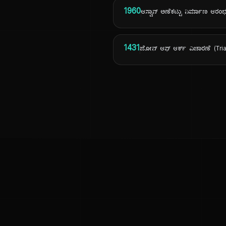
1960
ಆಸ್ವಾನ್ ಅಣೆಕಟ್ಟು ನಿರ್ಮಾಣ ಆರಂಭ 
1431
ಜೋನ್ ಆಫ್ ಆರ್ಕ್ ವಿಚಾರಣೆ (Tri
ಕನ್ನಡ ನುಡಿ
ಕನ್ನಡ ಭಾಷೆ, ಸಂಸ್ಕೃತಿ ಮತ್ತು ಸಾಮಾನ್ಯ ಜ್ಞಾನದ ಡಿಜಿಟಲ್ ಆರ್ಕೈವ್