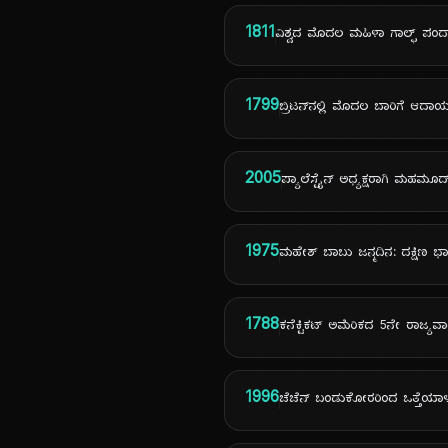
1811
ವಿಶ್ವದ ಮೊದಲ ಮಹಿಳಾ ಗಾಲ್ಫ್ ಪಂದ್
1799
ಬ್ರಿಟನ್‌ನಲ್ಲಿ ಮೊದಲ ಬಾರಿಗೆ ಆದಾ
2005
ಪ್ಯಾಲೆಸ್ಟೈನ್ ಅಧ್ಯಕ್ಷರಾಗಿ ಮಹಮೂದ
1975
ಮಹೇಶ್ ಬಾಬು ಜನ್ಮದಿನ: ದಕ್ಷಿಣ ಭಾ
1788
ಕನೆಕ್ಟಿಕಟ್ ಅಮೆರಿಕದ 5ನೇ ರಾಜ್ಯವ
1996
ಚೆಚೆನ್ ಬಂಡುಕೋರರಿಂದ ಒತ್ತೆಯಾಳು ಬಿ