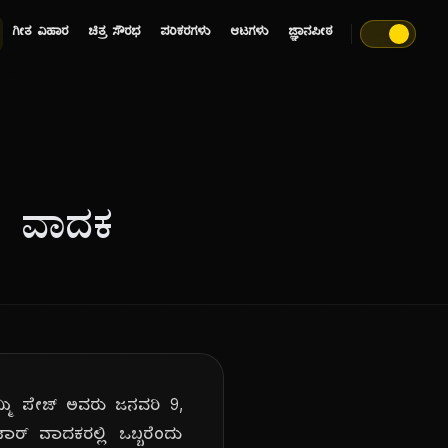
ಗೀತ ವಿಹಾರ
ಚಿತ್ರ ಸೌರಭ
ಪರಿಕರಗಳು
ಆಟಗಳು
ಜ್ಞಾನಪೀಠ
ರ್ ವಾದಕ
ಜಿಮ್ಮಿ ಪೇಜ್ ಅವರು ಜನವರಿ 9,
ಟಾರ್ ವಾದಕರಲ್ಲಿ ಒಬ್ಬರೆಂದು