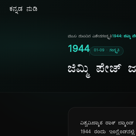
ಕನ್ನಡ ನುಡಿ
ಮುಖ ಪುಟ
ದಿನ ವಿಶೇಷ
ಸಂಸ್ಕೃತಿ
1944: ಜಿಮ್ಮಿ ಪೇ
1944
01-09 · ಸಂಸ್ಕೃತಿ
ಜಿಮ್ಮಿ ಪೇಜ್ ಜ
ವಿಶ್ವವಿಖ್ಯಾತ ರಾಕ್ ಬ್ಯಾಂಡ
1944 ರಂದು ಇಂಗ್ಲೆಂಡ್‌ನಲ್