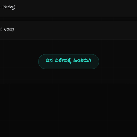
(ಈಜಿಪ್ಟ್)
al) ಆರಂಭ
ದಿನ ವಿಶೇಷಕ್ಕೆ ಹಿಂತಿರುಗಿ