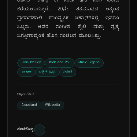
ರೋಲ್' (King of Rock and Roll) ಎಂದು
ಕರೆಯಲಾಗುತ್ತದೆ. 20ನೇ ಶತಮಾನದ ಅತ್ಯಂತ
ಪ್ರಭಾವಶಾಲಿ ಸಾಂಸ್ಕೃತಿಕ ಐಕಾನ್‌ಗಳಲ್ಲಿ ಇವರೂ
ಒಬ್ಬರು. ಅವರ ಸಂಗೀತ ಶೈಲಿ ಮತ್ತು ನೃತ್ಯ
ಜಗತ್ತಿನಾದ್ಯಂತ ಹೊಸ ಸಂಚಲನ ಮೂಡಿಸಿತ್ತು.
Elvis Presley
Rock and Roll
Music Legend
Singer
ಎಲ್ವಿಸ್ ಪ್ರೀಸ್ಲಿ
ಸಂಗೀತ
ಆಧಾರಗಳು:
Graceland
Wikipedia
ಹಂಚಿಕೊಳ್ಳಿ: