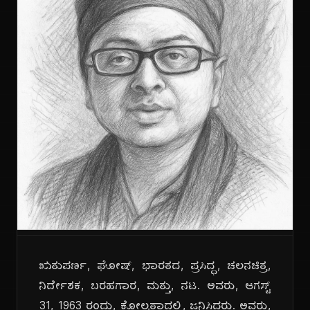
ಋತುಪರ್ಣ, ಘೋಷ್, ಭಾರತದ, ಪ್ರಸಿದ್ಧ, ಚಲನಚಿತ್ರ,
ನಿರ್ದೇಶಕ, ಬರಹಗಾರ, ಮತ್ತು, ನಟ. ಅವರು, ಆಗಸ್ಟ್
31, 1963 ರಂದು, ಕೋಲ್ಕತ್ತಾದಲ್ಲಿ, ಜನಿಸಿದರು. ಅವರು,