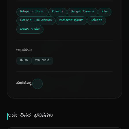
Rituparno Ghosh
Director
Bengali Cinema
Film
National Film Awards
ಋತುಪರ್ಣ ಘೋಷ್
ನಿರ್ದೇಶಕ
ಬಂಗಾಳಿ ಸಿನಿಮಾ
ದಿ
ಆಧಾರಗಳು:
IMDb
Wikipedia
ಹಂಚಿಕೊಳ್ಳಿ:
ಅದೇ ದಿನದ ಘಟನೆಗಳು