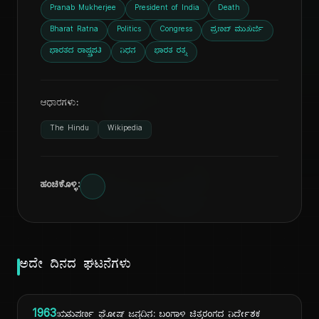
Pranab Mukherjee
President of India
Death
Bharat Ratna
Politics
Congress
ಪ್ರಣಬ್ ಮುಖರ್ಜಿ
ಭಾರತದ ರಾಷ್ಟ್ರಪತಿ
ನಿಧನ
ಭಾರತ ರತ್ನ
ದಿ
ಆಧಾರಗಳು:
The Hindu
Wikipedia
ಹಂಚಿಕೊಳ್ಳಿ:
ಅದೇ ದಿನದ ಘಟನೆಗಳು
1963
ಋತುಪರ್ಣ ಘೋಷ್ ಜನ್ಮದಿನ: ಬಂಗಾಳಿ ಚಿತ್ರರಂಗದ ನಿರ್ದೇಶಕ