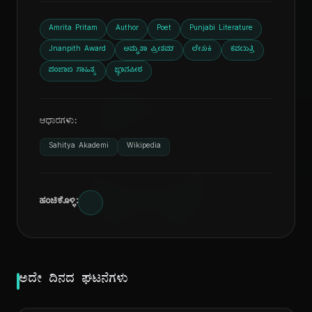
Amrita Pritam
Author
Poet
Punjabi Literature
Jnanpith Award
ಅಮೃತಾ ಪ್ರೀತಮ್
ಲೇಖಕಿ
ಕವಯಿತ್ರಿ
ಪಂಜಾಬಿ ಸಾಹಿತ್ಯ
ಜ್ಞಾನಪೀಠ
ದಿ
ಆಧಾರಗಳು:
Sahitya Akademi
Wikipedia
ಹಂಚಿಕೊಳ್ಳಿ:
ಅದೇ ದಿನದ ಘಟನೆಗಳು