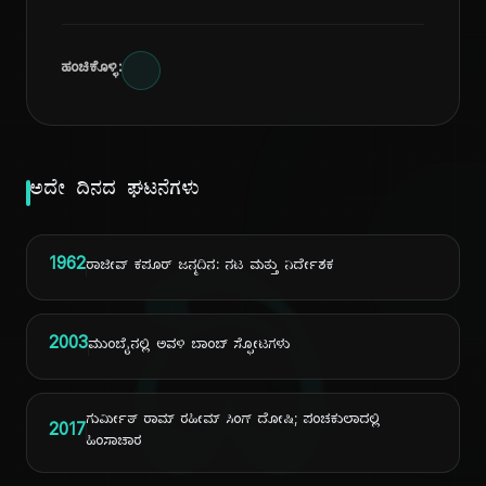
ಹಂಚಿಕೊಳ್ಳಿ:
ಅದೇ ದಿನದ ಘಟನೆಗಳು
ದಿ
1962
ರಾಜೀವ್ ಕಪೂರ್ ಜನ್ಮದಿನ: ನಟ ಮತ್ತು ನಿರ್ದೇಶಕ
2003
ಮುಂಬೈನಲ್ಲಿ ಅವಳಿ ಬಾಂಬ್ ಸ್ಫೋಟಗಳು
ಗುರ್ಮೀತ್ ರಾಮ್ ರಹೀಮ್ ಸಿಂಗ್ ದೋಷಿ; ಪಂಚಕುಲಾದಲ್ಲಿ
2017
ಹಿಂಸಾಚಾರ