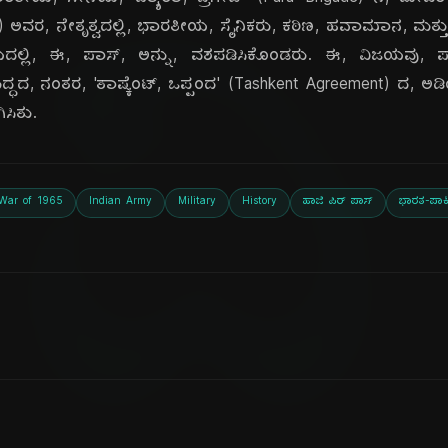
ದಿ
. ಭಾರತೀಯ, ಸೇನೆಯ, 'ಪ್ಯಾರಾ, ಬ್ರಿಗೇಡ್' (Para Brigade) ನ, ಮೇಜರ
l) ಅವರ, ನೇತೃತ್ವದಲ್ಲಿ, ಭಾರತೀಯ, ಸೈನಿಕರು, ಕಠಿಣ, ಹವಾಮಾನ, ಮತ್ತು, 
ದಲ್ಲಿ, ಈ, ಪಾಸ್, ಅನ್ನು, ವಶಪಡಿಸಿಕೊಂಡರು. ಈ, ವಿಜಯವು, ಪಾಕಿಸ
ುದ್ಧದ, ನಂತರ, 'ತಾಷ್ಕೆಂಟ್, ಒಪ್ಪಂದ' (Tashkent Agreement) ದ, ಅ
ಗಿಸಿತು.
 War of 1965
Indian Army
Military
History
ಹಾಜಿ ಪಿರ್ ಪಾಸ್
ಭಾರತ-ಪಾಕಿ