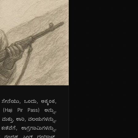
 ಸೇನೆಯು, ಒಂದು, ಅತ್ಯಂತ,
(Haji Pir Pass) ಅನ್ನು,
್, ಮತ್ತು, ಉರಿ, ವಲಯಗಳನ್ನು,
ಣಿವೆಗೆ, ಉಗ್ರಗಾಮಿಗಳನ್ನು,