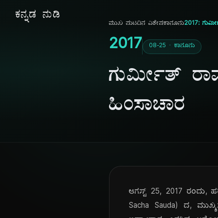
ಕನ್ನಡ ನುಡಿ
ಮುಖ ಪುಟ
ದಿನ ವಿಶೇಷ
ಕಾನೂನು
2017: ಗುರ್ಮ
2017
08-25 · ಕಾನೂನು
ಗುರ್ಮೀತ್ ರಾ
ಹಿಂಸಾಚಾರ
ಆಗಸ್ಟ್ 25, 2017 ರಂದು,
Sacha Sauda) ದ, ಮುಖ್ಯ