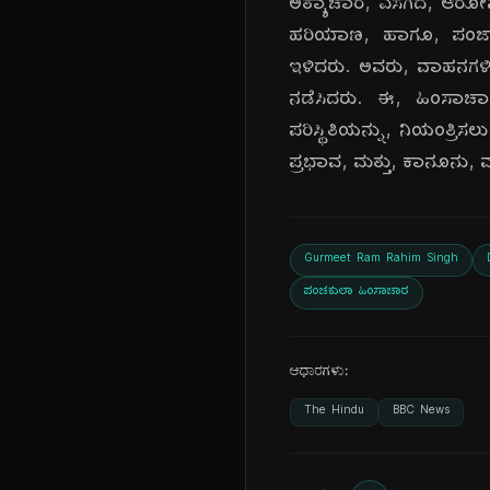
ಅತ್ಯಾಚಾರ, ಎಸಗಿದ, ಆರೋಪದ
ಹರಿಯಾಣ, ಹಾಗೂ, ಪಂಜಾಬ್
ಇಳಿದರು. ಅವರು, ವಾಹನಗಳಿಗೆ,
ನಡೆಸಿದರು. ಈ, ಹಿಂಸಾಚಾರ
ಪರಿಸ್ಥಿತಿಯನ್ನು, ನಿಯಂತ್ರ
ಪ್ರಭಾವ, ಮತ್ತು, ಕಾನೂನು, ಮತ್
Gurmeet Ram Rahim Singh
ಪಂಚಕುಲಾ ಹಿಂಸಾಚಾರ
ಆಧಾರಗಳು:
The Hindu
BBC News