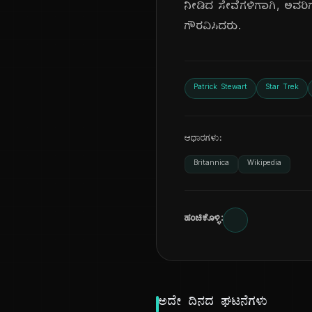
ನೀಡಿದ ಸೇವೆಗಳಿಗಾಗಿ, ಅವರಿಗ
ಗೌರವಿಸಿದರು.
Patrick Stewart
Star Trek
ಆಧಾರಗಳು:
Britannica
Wikipedia
ಹಂಚಿಕೊಳ್ಳಿ:
ಅದೇ ದಿನದ ಘಟನೆಗಳು