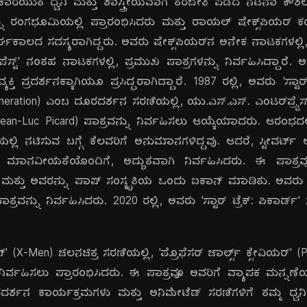
ರಯುತ ಧ್ವನಿ ಮತ್ತು ಶಾಸ್ತ್ರೀಯವಾಗಿ ತರಬೇತಿ ಪಡೆದ ನಟನಾ ಕೌಶಲ್ಯಕ್
್ನು ರಂಗಭೂಮಿಯಲ್ಲಿ ಪ್ರಾರಂಭಿಸಿದರು ಮತ್ತು ರಾಯಲ್ ಷೇಕ್ಸ್‌ಪಿಯರ್ ಕ
ಲದ ಸದಸ್ಯರಾಗಿದ್ದರು. ಅವರು ಷೇಕ್ಸ್‌ಪಿಯರ್‌ನ ಅನೇಕ ನಾಟಕಗಳಲ್ಲಿ, 'ಮ
ಪೆಸ್ಟ್' ನಂತಹ ನಾಟಕಗಳಲ್ಲಿ, ಪ್ರಮುಖ ಪಾತ್ರಗಳನ್ನು ನಿರ್ವಹಿಸಿದ್ದಾರೆ. ಅವ
್ತಿ ಪ್ರದರ್ಶನಕ್ಕಾಗಿಯೂ ಪ್ರಸಿದ್ಧರಾಗಿದ್ದಾರೆ. 1987 ರಲ್ಲಿ, ಅವರು 'ಸ್ಟಾರ್ ಟ
neration) ಎಂಬ ದೂರದರ್ಶನ ಸರಣಿಯಲ್ಲಿ, ಯು.ಎಸ್.ಎಸ್. ಎಂಟರ್‌ಪ್ರೈಸ್‌
Jean-Luc Picard) ಪಾತ್ರವನ್ನು ನಿರ್ವಹಿಸಲು ಆಯ್ಕೆಯಾದರು. ಆರಂಭದಲ್ಲ
್ಲಿ ನಟಿಸುವ ಬಗ್ಗೆ ಕೆಲವರಿಗೆ ಅನುಮಾನಗಳಿದ್ದವು. ಆದರೆ, ಸ್ಟೀವರ್ಟ್ 
್ತು ಮಾನವೀಯತೆಯೊಂದಿಗೆ, ಅದ್ಭುತವಾಗಿ ನಿರ್ವಹಿಸಿದರು. ಈ ಪಾತ್ರವ
ತು ಮತ್ತು ಅವರನ್ನು ಪಾಪ್ ಸಂಸ್ಕೃತಿಯ ಒಂದು ಐಕಾನ್ ಮಾಡಿತು. ಅವರು
ತ್ರವನ್ನು ನಿರ್ವಹಿಸಿದರು. 2020 ರಲ್ಲಿ, ಅವರು 'ಸ್ಟಾರ್ ಟ್ರೆಕ್: ಪಿಕಾರ್ಡ್' 
ನ್' (X-Men) ಚಲನಚಿತ್ರ ಸರಣಿಯಲ್ಲಿ, 'ಪ್ರೊಫೆಸರ್ ಚಾರ್ಲ್ಸ್ ಕ್ಸೇವಿಯರ್' 
 ನಿರ್ವಹಿಸಲು ಪ್ರಾರಂಭಿಸಿದರು. ಈ ಪಾತ್ರವೂ ಅವರಿಗೆ ವ್ಯಾಪಕ ಮನ್ನಣೆ
ರ್ಶನ ಕಾರ್ಯಕ್ರಮಗಳು ಮತ್ತು ಅನಿಮೇಟೆಡ್ ಸರಣಿಗಳಿಗೆ ತಮ್ಮ ಧ್ವನಿಯ