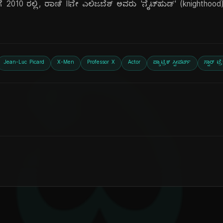
ೆ 2010 ರಲ್ಲಿ, ರಾಣಿ IIನೇ ಎಲಿಜಬೆತ್ ಅವರು 'ನೈಟ್‌ಹುಡ್' (knighthood
ದಿ
Jean-Luc Picard
X-Men
Professor X
Actor
ಪ್ಯಾಟ್ರಿಕ್ ಸ್ಟೀವರ್ಟ್
ಸ್ಟಾರ್ ಟ್ರ