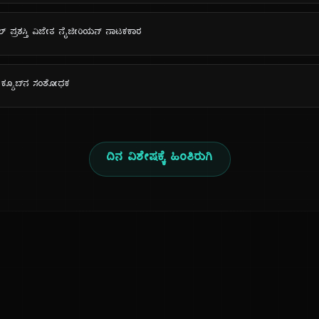
್ ಪ್ರಶಸ್ತಿ ವಿಜೇತ ನೈಜೀರಿಯನ್ ನಾಟಕಕಾರ
್ ಕ್ಯೂಬ್‌ನ ಸಂಶೋಧಕ
ದಿನ ವಿಶೇಷಕ್ಕೆ ಹಿಂತಿರುಗಿ