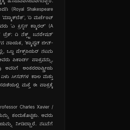
ಕೆ ಹೆಸರುವಾಸಿಯಾಗಿದ್ದಾರೆ.
ಂಪನಿ (Royal Shakespeare
್ಯಾಕ್‌ಬೆತ್', 'ದಿ ಮರ್ಚೆಂಟ್
ರು 'ಎ ಕ್ರಿಸ್ಮಸ್ ಕ್ಯಾರಲ್' (A
್ರೆಕ್: ದಿ ನೆಕ್ಸ್ಟ್ ಜನರೇಷನ್'
ನ ನಾಯಕ, 'ಕ್ಯಾಪ್ಟನ್ ಜೀನ್-
ಿ, ಒಬ್ಬ ಷೇಕ್ಸ್‌ಪಿಯರ್ ನಟನು
ಅವರು ಪಿಕಾರ್ಡ್ ಪಾತ್ರವನ್ನು,
ು ಅವರಿಗೆ ಅಂತರರಾಷ್ಟ್ರೀಯ
 ಏಳು ಸೀಸನ್‌ಗಳ ಕಾಲ ಮತ್ತು
ಸರಣಿಯಲ್ಲಿ ಮತ್ತೆ ಈ ಪಾತ್ರಕ್ಕೆ
(Professor Charles Xavier /
ಯನ್ನು ತಂದುಕೊಟ್ಟಿತು. ಅವರು
ನ್ನು ನೀಡಿದ್ದಾರೆ. ನಟನೆಗೆ