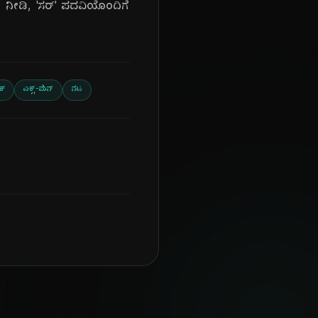
) ನೀಡಿ, 'ಸರ್' ಪದವಿಯೊಂದಿಗೆ
ೆಕ್
ಎಕ್ಸ್-ಮೆನ್
ನಟ