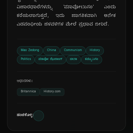
ವಿಚಾರಧಾರೆಗಳನ್ನು 'ಮಾವೋಯಿಸಂ' ಎಂದು
ಕರೆಯಲಾಗುತ್ತದೆ, ಇದು ಜಾಗತಿಕವಾಗಿ ಅನೇಕ
ಎಡಪಂಥೀಯ ಚಳವಳಿಗಳ ಮೇಲೆ ಪ್ರಭಾವ ಬೀರಿದೆ.
Mao Zedong
China
Communism
History
Politics
ಮಾವೋ ಝೆಡಾಂಗ್
ಚೀನಾ
ಕಮ್ಯುನಿಸಂ
ಆಧಾರಗಳು:
Britannica
History.com
ಹಂಚಿಕೊಳ್ಳಿ: