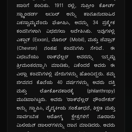
ಜಾರಿಗೆ ತಂದಿತು. 1911 ರಲ್ಲಿ, ಸುಪ್ರೀಂ ಕೋರ್ಟ್
ಸ್ಟ್ಯಾಂಡರ್ಡ್ ಆಯಿಲ್ ಅನ್ನು ಕಾನೂನುಬಾಹಿರ
ಏಕಸ್ವಾಮ್ಯವೆಂದು ಘೋಷಿಸಿ, ಅದನ್ನು 34 ಪ್ರತ್ಯೇಕ
ಕಂಪನಿಗಳಾಗಿ ವಿಭಜಿಸಲು ಆದೇಶಿಸಿತು. ಇವುಗಳಲ್ಲಿ
ಎಕ್ಸಾನ್ (Exxon), ಮೊಬಿಲ್ (Mobil), ಮತ್ತು ಚೆವ್ರಾನ್
(Chevron) ನಂತಹ ಕಂಪನಿಗಳು ಸೇರಿವೆ. ಈ
ವಿಭಜನೆಯು ರಾಕ್‌ಫೆಲ್ಲರ್ ಅವರನ್ನು ಇನ್ನಷ್ಟು
ಶ್ರೀಮಂತರನ್ನಾಗಿ ಮಾಡಿತು, ಏಕೆಂದರೆ ಅವರು ಈ
ಎಲ್ಲಾ ಕಂಪನಿಗಳಲ್ಲಿ ಷೇರುಗಳನ್ನು ಹೊಂದಿದ್ದರು. ತಮ್ಮ
ಜೀವನದ ಕೊನೆಯ 40 ವರ್ಷಗಳನ್ನು ಅವರು ದತ್ತಿ
ಮತ್ತು ಲೋಕೋಪಕಾರಕ್ಕೆ (philanthropy)
ಮುಡಿಪಾಗಿಟ್ಟರು. ಅವರು 'ರಾಕ್‌ಫೆಲ್ಲರ್ ಫೌಂಡೇಶನ್'
ಅನ್ನು ಸ್ಥಾಪಿಸಿ, ವೈದ್ಯಕೀಯ ಸಂಶೋಧನೆ, ಶಿಕ್ಷಣ ಮತ್ತು
ಸಾರ್ವಜನಿಕ ಆರೋಗ್ಯ ಕ್ಷೇತ್ರಗಳಿಗೆ ನೂರಾರು
ಮಿಲಿಯನ್ ಡಾಲರ್‌ಗಳನ್ನು ದಾನ ಮಾಡಿದರು. ಅವರು