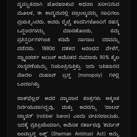
ವ್ಯವಸ್ಥಿತವಾಗಿ ಹೊರಹಾಕುವ ಅಥವಾ ಖರೀದಿಸುವ
ಮೂಲಕ, ಈ ಉದ್ಯಮದಲ್ಲಿ ಪ್ರಾಬಲ್ಯವನ್ನು ಸಾಧಿಸಲು
ಪ್ರಯತ್ನಿಸಿದರು. ಅವರು ರೈಲ್ವೆ ಕಂಪನಿಗಳೊಂದಿಗೆ ರಹಸ್ಯ
ಒಪ್ಪಂದಗಳನ್ನು ಮಾಡಿಕೊಂಡು, ತಮ್ಮ
ಪ್ರತಿಸ್ಪರ್ಧಿಗಳಿಗಿಂತ ಕಡಿಮೆ ಸಾಗಾಟ ದರವನ್ನು
ಪಡೆದರು. 1880ರ ದಶಕದ ಆರಂಭದ ವೇಳೆಗೆ,
ಸ್ಟ್ಯಾಂಡರ್ಡ್ ಆಯಿಲ್ ಅಮೆರಿಕದ ಸುಮಾರು 90% ತೈಲ
ಸಂಸ್ಕರಣೆಯನ್ನು ನಿಯಂತ್ರಿಸುತ್ತಿತ್ತು. ಇದು ಇತಿಹಾಸದ
ಮೊದಲ ಮಹಾನ್ ಟ್ರಸ್ಟ್ (monopoly) ಗಳಲ್ಲಿ
ಒಂದಾಗಿತ್ತು.
ರಾಕ್‌ಫೆಲ್ಲರ್ ಅವರ ವ್ಯಾಪಾರ ತಂತ್ರಗಳು ಅತ್ಯಂತ
ನಿರ್ದಯವಾಗಿದ್ದವು, ಮತ್ತು ಅವರನ್ನು 'ರಾಬರ್
ಬ್ಯಾರನ್' (robber baron) ಎಂದು ಟೀಕಿಸಲಾಯಿತು.
ಇದಕ್ಕೆ ಪ್ರತಿಕ್ರಿಯೆಯಾಗಿ, ಅಮೆರಿಕ ಸರ್ಕಾರವು 'ಶರ್ಮನ್
ಆಂಟಿಟ್ರಸ್ಟ್ ಆಕ್ಟ್' (Sherman Antitrust Act) ಅನ್ನು