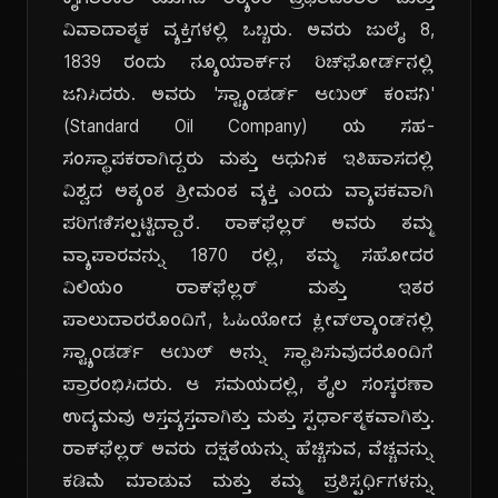
ಕೈಗಾರಿಕಾ ಯುಗದ ಅತ್ಯಂತ ಪ್ರಭಾವಶಾಲಿ ಮತ್ತು
ವಿವಾದಾತ್ಮಕ ವ್ಯಕ್ತಿಗಳಲ್ಲಿ ಒಬ್ಬರು. ಅವರು ಜುಲೈ 8,
1839 ರಂದು ನ್ಯೂಯಾರ್ಕ್‌ನ ರಿಚ್‌ಫೋರ್ಡ್‌ನಲ್ಲಿ
ಜನಿಸಿದರು. ಅವರು 'ಸ್ಟ್ಯಾಂಡರ್ಡ್ ಆಯಿಲ್ ಕಂಪನಿ'
(Standard Oil Company) ಯ ಸಹ-
ಸಂಸ್ಥಾಪಕರಾಗಿದ್ದರು ಮತ್ತು ಆಧುನಿಕ ಇತಿಹಾಸದಲ್ಲಿ
ವಿಶ್ವದ ಅತ್ಯಂತ ಶ್ರೀಮಂತ ವ್ಯಕ್ತಿ ಎಂದು ವ್ಯಾಪಕವಾಗಿ
ಪರಿಗಣಿಸಲ್ಪಟ್ಟಿದ್ದಾರೆ. ರಾಕ್‌ಫೆಲ್ಲರ್ ಅವರು ತಮ್ಮ
ವ್ಯಾಪಾರವನ್ನು 1870 ರಲ್ಲಿ, ತಮ್ಮ ಸಹೋದರ
ವಿಲಿಯಂ ರಾಕ್‌ಫೆಲ್ಲರ್ ಮತ್ತು ಇತರ
ಪಾಲುದಾರರೊಂದಿಗೆ, ಓಹಿಯೋದ ಕ್ಲೀವ್‌ಲ್ಯಾಂಡ್‌ನಲ್ಲಿ
ಸ್ಟ್ಯಾಂಡರ್ಡ್ ಆಯಿಲ್ ಅನ್ನು ಸ್ಥಾಪಿಸುವುದರೊಂದಿಗೆ
ಪ್ರಾರಂಭಿಸಿದರು. ಆ ಸಮಯದಲ್ಲಿ, ತೈಲ ಸಂಸ್ಕರಣಾ
ಉದ್ಯಮವು ಅಸ್ತವ್ಯಸ್ತವಾಗಿತ್ತು ಮತ್ತು ಸ್ಪರ್ಧಾತ್ಮಕವಾಗಿತ್ತು.
ರಾಕ್‌ಫೆಲ್ಲರ್ ಅವರು ದಕ್ಷತೆಯನ್ನು ಹೆಚ್ಚಿಸುವ, ವೆಚ್ಚವನ್ನು
ಕಡಿಮೆ ಮಾಡುವ ಮತ್ತು ತಮ್ಮ ಪ್ರತಿಸ್ಪರ್ಧಿಗಳನ್ನು