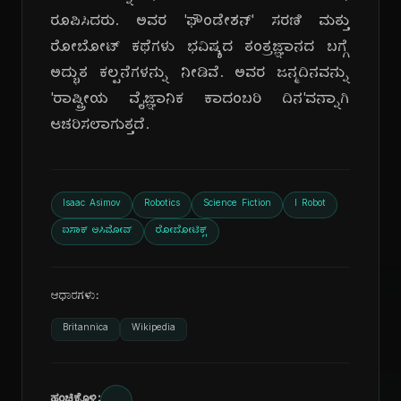
ರೂಪಿಸಿದರು. ಅವರ 'ಫೌಂಡೇಶನ್' ಸರಣಿ ಮತ್ತು
ರೋಬೋಟ್ ಕಥೆಗಳು ಭವಿಷ್ಯದ ತಂತ್ರಜ್ಞಾನದ ಬಗ್ಗೆ
ಅದ್ಭುತ ಕಲ್ಪನೆಗಳನ್ನು ನೀಡಿವೆ. ಅವರ ಜನ್ಮದಿನವನ್ನು
'ರಾಷ್ಟ್ರೀಯ ವೈಜ್ಞಾನಿಕ ಕಾದಂಬರಿ ದಿನ'ವನ್ನಾಗಿ
ಆಚರಿಸಲಾಗುತ್ತದೆ.
Isaac Asimov
Robotics
Science Fiction
I Robot
ಐಸಾಕ್ ಅಸಿಮೋವ್
ರೋಬೋಟಿಕ್ಸ್
ಆಧಾರಗಳು:
Britannica
Wikipedia
ಹಂಚಿಕೊಳ್ಳಿ: