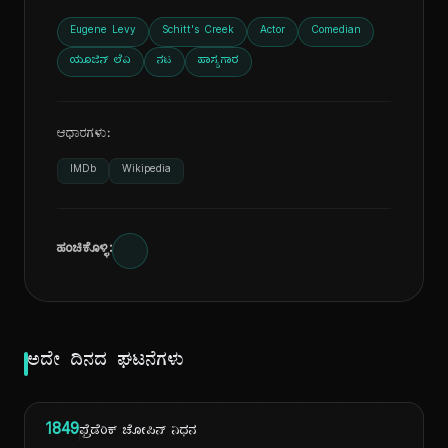
Eugene Levy
Schitt's Creek
Actor
Comedian
ಯೂಜಿನ್ ಲೆವಿ
ನಟ
ಹಾಸ್ಯಗಾರ
ಆಧಾರಗಳು:
IMDb
Wikipedia
ಹಂಚಿಕೊಳ್ಳಿ:
ಅದೇ ದಿನದ ಘಟನೆಗಳು
1849
ಫ್ರೆಡೆರಿಕ್ ಚೋಪಿನ್ ನಿಧನ