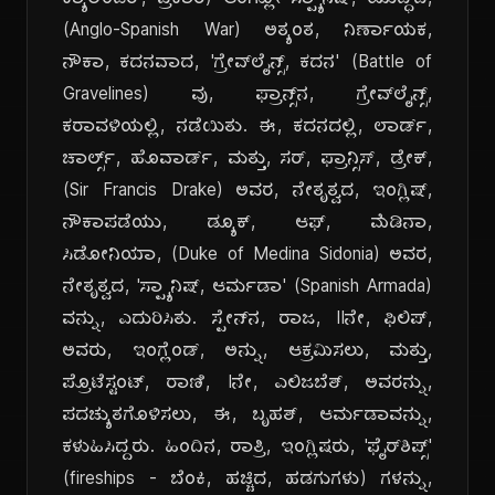
ಕ್ಯಾಲೆಂಡರ್, ಪ್ರಕಾರ) ಆಂಗ್ಲೋ-ಸ್ಪ್ಯಾನಿಷ್, ಯುದ್ಧದ,
(Anglo-Spanish War) ಅತ್ಯಂತ, ನಿರ್ಣಾಯಕ,
ನೌಕಾ, ಕದನವಾದ, 'ಗ್ರೇವ್‌ಲೈನ್ಸ್, ಕದನ' (Battle of
Gravelines) ವು, ಫ್ರಾನ್ಸ್‌ನ, ಗ್ರೇವ್‌ಲೈನ್ಸ್,
ಕರಾವಳಿಯಲ್ಲಿ, ನಡೆಯಿತು. ಈ, ಕದನದಲ್ಲಿ, ಲಾರ್ಡ್,
ಚಾರ್ಲ್ಸ್, ಹೊವಾರ್ಡ್, ಮತ್ತು, ಸರ್, ಫ್ರಾನ್ಸಿಸ್, ಡ್ರೇಕ್,
(Sir Francis Drake) ಅವರ, ನೇತೃತ್ವದ, ಇಂಗ್ಲಿಷ್,
ನೌಕಾಪಡೆಯು, ಡ್ಯೂಕ್, ಆಫ್, ಮೆಡಿನಾ,
ಸಿಡೋನಿಯಾ, (Duke of Medina Sidonia) ಅವರ,
ನೇತೃತ್ವದ, 'ಸ್ಪ್ಯಾನಿಷ್, ಆರ್ಮಡಾ' (Spanish Armada)
ವನ್ನು, ಎದುರಿಸಿತು. ಸ್ಪೇನ್‌ನ, ರಾಜ, IIನೇ, ಫಿಲಿಪ್,
ಅವರು, ಇಂಗ್ಲೆಂಡ್, ಅನ್ನು, ಆಕ್ರಮಿಸಲು, ಮತ್ತು,
ಪ್ರೊಟೆಸ್ಟಂಟ್, ರಾಣಿ, Iನೇ, ಎಲಿಜಬೆತ್, ಅವರನ್ನು,
ಪದಚ್ಯುತಗೊಳಿಸಲು, ಈ, ಬೃಹತ್, ಆರ್ಮಡಾವನ್ನು,
ಕಳುಹಿಸಿದ್ದರು. ಹಿಂದಿನ, ರಾತ್ರಿ, ಇಂಗ್ಲಿಷರು, 'ಫೈರ್‌ಶಿಪ್ಸ್'
(fireships - ಬೆಂಕಿ, ಹಚ್ಚಿದ, ಹಡಗುಗಳು) ಗಳನ್ನು,