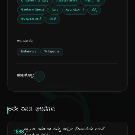
Umberto I of Italy
Assassination
Anarchism
Gaetano Bresci
Italy
ಉಂಬರ್ಟೊ I
ಹತ್ಯೆ
ಅರಾಜಕತಾವಾದ
ಇಟಲಿ
ಆಧಾರಗಳು:
Britannica
Wikipedia
ದಿ
ಹಂಚಿಕೊಳ್ಳಿ:
ಅದೇ ದಿನದ ಘಟನೆಗಳು
ಸ್ಪ್ಯಾನಿಷ್ ಆರ್ಮಡಾ ಮತ್ತು ಇಂಗ್ಲಿಷ್ ನೌಕಾಪಡೆಯ ನಡುವೆ
1588