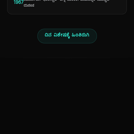
ಯುಎಸ್ಎಸ್ ಫಾರೆಸ್ಟಾಲ್ ಅಗ್ನಿ ದುರಂತ: ವಿಯೆಟ್ನಾಂ ಯುದ್ಧದ
1967
ದುರಂತ
ದಿನ ವಿಶೇಷಕ್ಕೆ ಹಿಂತಿರುಗಿ
ಕನ್ನಡ ನುಡಿ
ಕನ್ನಡ ಭಾಷೆ, ಸಂಸ್ಕೃತಿ ಮತ್ತು ಸಾಮಾನ್ಯ ಜ್ಞಾನದ ಡಿಜಿಟಲ್ ಆರ್ಕೈವ್