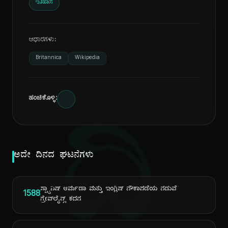
ಇತಿಹಾಸ
ಆಧಾರಗಳು:
Britannica
Wikipedia
ಹಂಚಿಕೊಳ್ಳಿ:
ದಿ
ಅದೇ ದಿನದ ಘಟನೆಗಳು
ಸ್ಪ್ಯಾನಿಷ್ ಆರ್ಮಡಾ ಮತ್ತು ಇಂಗ್ಲಿಷ್ ನೌಕಾಪಡೆಯ ನಡುವೆ
1588
ಗ್ರೇವ್‌ಲೈನ್ಸ್ ಕದನ