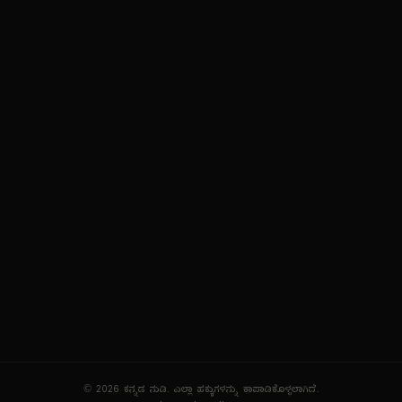
ನಮ್ಮ ಬಗ್ಗೆ
ಗೌಪ್ಯತೆ ನೀತಿ
ಸೇವಾ ನಿಯಮಗಳು
© 2026 ಕನ್ನಡ ನುಡಿ. ಎಲ್ಲಾ ಹಕ್ಕುಗಳನ್ನು ಕಾಪಾಡಿಕೊಳ್ಳಲಾಗಿದೆ.