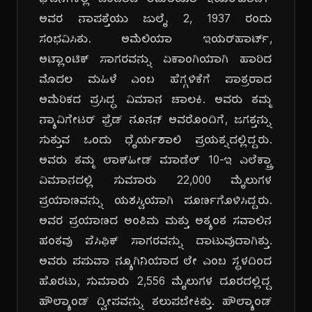
ಘಟನೆಗಳಲ್ಲಿ ಒಂದಾದ ಅಮೆಲಿಯಾ ಇಯರ್‌ಹಾರ್ಟ್
ಅವರ ನಾಪತ್ತೆಯು ಜುಲೈ 2, 1937 ರಂದು
ಸಂಭವಿಸಿತು. ಅಮೆಲಿಯಾ ಇಯರ್‌ಹಾರ್ಟ್,
ಅಟ್ಲಾಂಟಿಕ್ ಸಾಗರವನ್ನು ಏಕಾಂಗಿಯಾಗಿ ಹಾರಿದ
ಮೊದಲ ಮಹಿಳೆ ಎಂಬ ಹೆಗ್ಗಳಿಕೆಗೆ ಪಾತ್ರರಾದ
ಅಮೆರಿಕದ ಪ್ರಸಿದ್ಧ ವಿಮಾನ ಚಾಲಕಿ. ಅವರು ತಮ್ಮ
ನ್ಯಾವಿಗೇಟರ್ ಫ್ರೆಡ್ ನೂನನ್ ಅವರೊಂದಿಗೆ, ಜಗತ್ತನ್ನು
ಸುತ್ತುವ ಒಂದು ಧೈರ್ಯಶಾಲಿ ಪ್ರಯತ್ನದಲ್ಲಿದ್ದರು.
ಅವರು ತಮ್ಮ ಲಾಕ್‌ಹೀಡ್ ಮಾಡೆಲ್ 10-ಇ ಎಲೆಕ್ಟ್ರಾ
ವಿಮಾನದಲ್ಲಿ ಸುಮಾರು 22,000 ಮೈಲುಗಳ
ಪ್ರಯಾಣವನ್ನು ಯಶಸ್ವಿಯಾಗಿ ಪೂರ್ಣಗೊಳಿಸಿದ್ದರು.
ಅವರ ಪ್ರಯಾಣದ ಅಂತಿಮ ಮತ್ತು ಅತ್ಯಂತ ಸವಾಲಿನ
ಹಂತವು ಪೆಸಿಫಿಕ್ ಸಾಗರವನ್ನು ದಾಟುವುದಾಗಿತ್ತು.
ಅವರು ಪಪುವಾ ನ್ಯೂಗಿನಿಯಾದ ಲೇ ಎಂಬ ಸ್ಥಳದಿಂದ
ಹೊರಟು, ಸುಮಾರು 2,556 ಮೈಲುಗಳ ದೂರದಲ್ಲಿದ್ದ
ಹೌಲ್ಯಾಂಡ್ ದ್ವೀಪವನ್ನು ತಲುಪಬೇಕಿತ್ತು. ಹೌಲ್ಯಾಂಡ್