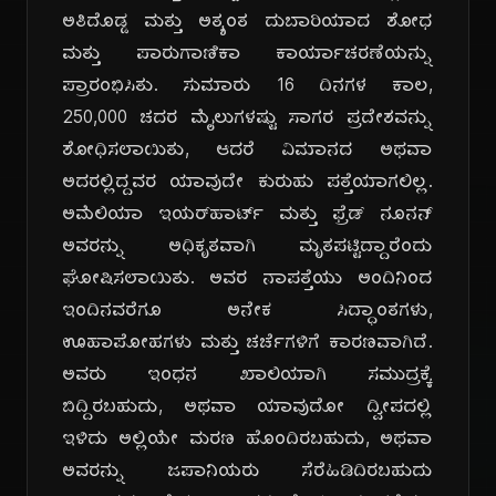
ಅತಿದೊಡ್ಡ ಮತ್ತು ಅತ್ಯಂತ ದುಬಾರಿಯಾದ ಶೋಧ
ಮತ್ತು ಪಾರುಗಾಣಿಕಾ ಕಾರ್ಯಾಚರಣೆಯನ್ನು
ಪ್ರಾರಂಭಿಸಿತು. ಸುಮಾರು 16 ದಿನಗಳ ಕಾಲ,
250,000 ಚದರ ಮೈಲುಗಳಷ್ಟು ಸಾಗರ ಪ್ರದೇಶವನ್ನು
ಶೋಧಿಸಲಾಯಿತು, ಆದರೆ ವಿಮಾನದ ಅಥವಾ
ಅದರಲ್ಲಿದ್ದವರ ಯಾವುದೇ ಕುರುಹು ಪತ್ತೆಯಾಗಲಿಲ್ಲ.
ಅಮೆಲಿಯಾ ಇಯರ್‌ಹಾರ್ಟ್ ಮತ್ತು ಫ್ರೆಡ್ ನೂನನ್
ಅವರನ್ನು ಅಧಿಕೃತವಾಗಿ ಮೃತಪಟ್ಟಿದ್ದಾರೆಂದು
ಘೋಷಿಸಲಾಯಿತು. ಅವರ ನಾಪತ್ತೆಯು ಅಂದಿನಿಂದ
ಇಂದಿನವರೆಗೂ ಅನೇಕ ಸಿದ್ಧಾಂತಗಳು,
ಊಹಾಪೋಹಗಳು ಮತ್ತು ಚರ್ಚೆಗಳಿಗೆ ಕಾರಣವಾಗಿದೆ.
ಅವರು ಇಂಧನ ಖಾಲಿಯಾಗಿ ಸಮುದ್ರಕ್ಕೆ
ಬಿದ್ದಿರಬಹುದು, ಅಥವಾ ಯಾವುದೋ ದ್ವೀಪದಲ್ಲಿ
ಇಳಿದು ಅಲ್ಲಿಯೇ ಮರಣ ಹೊಂದಿರಬಹುದು, ಅಥವಾ
ಅವರನ್ನು ಜಪಾನಿಯರು ಸೆರೆಹಿಡಿದಿರಬಹುದು