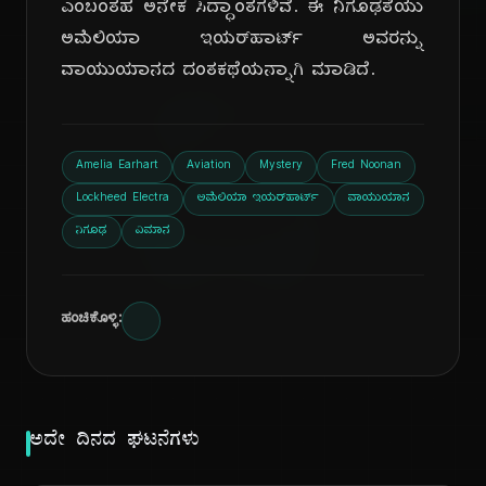
ಎಂಬಂತಹ ಅನೇಕ ಸಿದ್ಧಾಂತಗಳಿವೆ. ಈ ನಿಗೂಢತೆಯು
ಅಮೆಲಿಯಾ ಇಯರ್‌ಹಾರ್ಟ್ ಅವರನ್ನು
ದಿ
ವಾಯುಯಾನದ ದಂತಕಥೆಯನ್ನಾಗಿ ಮಾಡಿದೆ.
Amelia Earhart
Aviation
Mystery
Fred Noonan
Lockheed Electra
ಅಮೆಲಿಯಾ ಇಯರ್‌ಹಾರ್ಟ್
ವಾಯುಯಾನ
ನಿಗೂಢ
ವಿಮಾನ
ಹಂಚಿಕೊಳ್ಳಿ:
ಅದೇ ದಿನದ ಘಟನೆಗಳು