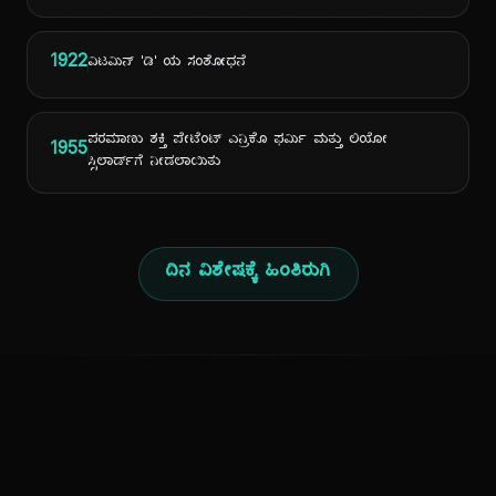
1922
ವಿಟಮಿನ್ 'ಡಿ' ಯ ಸಂಶೋಧನೆ
ಪರಮಾಣು ಶಕ್ತಿ ಪೇಟೆಂಟ್ ಎನ್ರಿಕೊ ಫರ್ಮಿ ಮತ್ತು ಲಿಯೋ
1955
ಸ್ಸಿಲಾರ್ಡ್‌ಗೆ ನೀಡಲಾಯಿತು
ದಿನ ವಿಶೇಷಕ್ಕೆ ಹಿಂತಿರುಗಿ
ಕನ್ನಡ ನುಡಿ