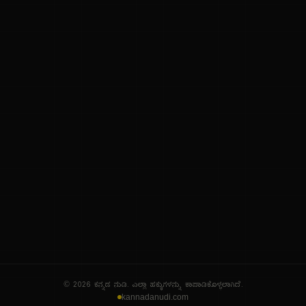
ನಮ್ಮ ಬಗ್ಗೆ
ಗೌಪ್ಯತೆ ನೀತಿ
ಸೇವಾ ನಿಯಮಗಳು
© 2026 ಕನ್ನಡ ನುಡಿ. ಎಲ್ಲಾ ಹಕ್ಕುಗಳನ್ನು ಕಾಪಾಡಿಕೊಳ್ಳಲಾಗಿದೆ.
kannadanudi.com