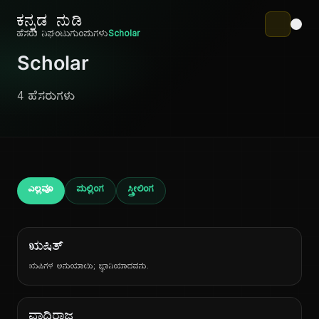
ಕನ್ನಡ ನುಡಿ
ಹೆಸರು ನಿಘಂಟು
ಗುಂಪುಗಳು
Scholar
Scholar
4 ಹೆಸರುಗಳು
ಎಲ್ಲವೂ
ಪುಲ್ಲಿಂಗ
ಸ್ತ್ರೀಲಿಂಗ
ಋಷಿತ್
ಋಷಿಗಳ ಅನುಯಾಯಿ; ಜ್ಞಾನಿಯಾದವನು.
ವಾದಿರಾಜ